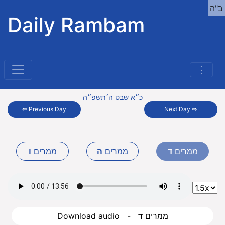
ב"ה
Daily Rambam
⋮
כ״א שבט ה׳תשפ״ה
⇦
Previous Day
Next Day
⇨
ממרים
ד
ממרים
ה
ממרים
ו
Download audio - ממרים
ד