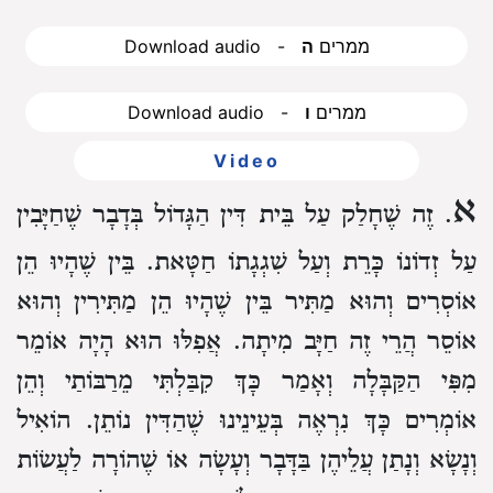
Download audio - ממרים
ה
Download audio - ממרים
ו
Video
א
. זֶה שֶׁחָלַק עַל בֵּית דִּין הַגָּדוֹל בְּדָבָר שֶׁחַיָּבִין
עַל זְדוֹנוֹ כָּרֵת וְעַל שִׁגְגָתוֹ חַטָּאת. בֵּין שֶׁהָיוּ הֵן
אוֹסְרִים וְהוּא מַתִּיר בֵּין שֶׁהָיוּ הֵן מַתִּירִין וְהוּא
אוֹסֵר הֲרֵי זֶה חַיָּב מִיתָה. אֲפִלּוּ הוּא הָיָה אוֹמֵר
מִפִּי הַקַּבָּלָה וְאָמַר כָּךְ קִבַּלְתִּי מֵרַבּוֹתַי וְהֵן
אוֹמְרִים כָּךְ נִרְאֶה בְּעֵינֵינוּ שֶׁהַדִּין נוֹתֵן. הוֹאִיל
וְנָשָׂא וְנָתַן עֲלֵיהֶן בַּדָּבָר וְעָשָׂה אוֹ שֶׁהוֹרָה לַעֲשׂוֹת