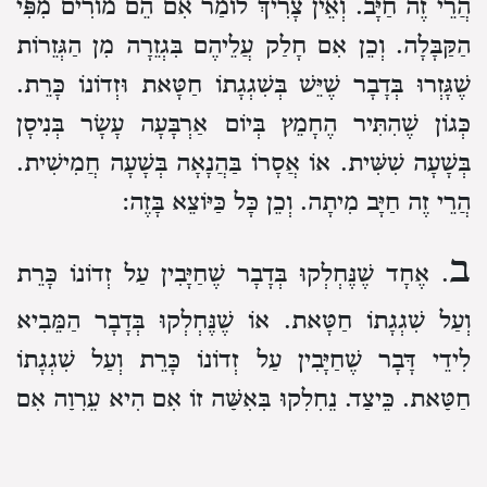
הֲרֵי זֶה חַיָּב. וְאֵין צָרִיךְ לוֹמַר אִם הֵם מוֹרִים מִפִּי
הַקַּבָּלָה. וְכֵן אִם חָלַק עֲלֵיהֶם בִּגְזֵרָה מִן הַגְּזֵרוֹת
שֶׁגָּזְרוּ בְּדָבָר שֶׁיֵּשׁ בְּשִׁגְגָתוֹ חַטָּאת וּזְדוֹנוֹ כָּרֵת.
כְּגוֹן שֶׁהִתִּיר הֶחָמֵץ בְּיוֹם אַרְבָּעָה עָשָׂר בְּנִיסָן
בְּשָׁעָה שִׁשִּׁית. אוֹ אֲסָרוֹ בַּהֲנָאָה בְּשָׁעָה חֲמִישִׁית.
הֲרֵי זֶה חַיָּב מִיתָה. וְכֵן כָּל כַּיּוֹצֵא בָּזֶה:
ב
. אֶחָד שֶׁנֶּחְלְקוּ בְּדָבָר שֶׁחַיָּבִין עַל זְדוֹנוֹ כָּרֵת
וְעַל שִׁגְגָתוֹ חַטָּאת. אוֹ שֶׁנֶּחְלְקוּ בְּדָבָר הַמֵּבִיא
לִידֵי דָּבָר שֶׁחַיָּבִין עַל זְדוֹנוֹ כָּרֵת וְעַל שִׁגְגָתוֹ
חַטָּאת. כֵּיצַד. נֶחְלְקוּ בְּאִשָּׁה זוֹ אִם הִיא עֶרְוָה אִם
לָאו. אִם מַרְאֵה דָּם זֶה מְטַמֵּא בְּאִשָּׁה אוֹ לֹא. אִם
זוֹ טְמֵאָה לֵידָה אוֹ לֹא. אִם זוֹ זָבָה אוֹ לֹא. אִם