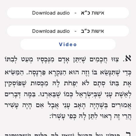
Download audio - אישות
כ״א
Download audio - אישות
כ״ב
Video
א
. צִוּוּ חֲכָמִים שֶׁיִּתֵּן אָדָם מִנְּכָסָיו מְעַט לְבִתּוֹ
כְּדֵי שֶׁתִּנָּשֵׂא בּוֹ וְזֶה הוּא הַנִּקְרָא פַּרְנָסָה.
הַמַּשִּׂיא
אֶת בִּתּוֹ סְתָם לֹא יִפְחֹת לָהּ מִכְּסוּת שֶׁפּוֹסְקִין
לְאֵשֶׁת עָנִי שֶׁבְּיִשְׂרָאֵל כְּמוֹ שֶׁבֵּאַרְנוּ.
בַּמֶּה דְּבָרִים
אֲמוּרִים בְּשֶׁהָיָה הָאָב עָנִי אֲבָל אִם הָיָה עָשִׁיר
הֲרֵי זֶה רָאוּי לִתֵּן לָהּ כְּפִי עָשְׁרוֹ:
ב