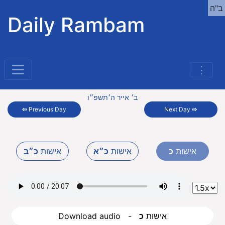
ב"ה
Daily Rambam
⋮
ב׳ אייר ה׳תשפ״ו
⇦
Previous Day
Next Day
⇨
אישות
כ
אישות
כ״א
אישות
כ״ב
Download audio - אישות
כ