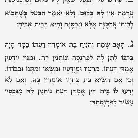
. פֵּירֵשׁ עַל הַבַּעַל שֶׁאֵין לָהּ כְּלוּם וְשֶׁיַּכְנִיסֶנָּה
עֲרֻמָּה אֵין לָהּ כְּלוּם.
וְלֹא יֹאמַר הַבַּעַל כְּשֶׁתָּבוֹא
לְבֵיתִי אֲכַסֶּנָּה אֶלָּא מְכַסֶּנָּה וְהִיא בְּבֵית אָבִיהָ:
ג
. הָאָב שֶׁמֵּת וְהִנִּיחַ בַּת אוֹמְדִין דַּעְתּוֹ כַּמָּה הָיָה
בְּלִבּוֹ לִתֵּן לָהּ לְפַרְנָסָה וְנוֹתְנִין לָהּ.
וּמִנַּיִן יוֹדְעִין
אֻמְדַּן דַּעְתּוֹ.
מֵרֵעָיו וּמְיֻדָּעָיו וּמַשָּׂאוֹ וּמַתָּנוֹ וּכְבוֹדוֹ.
וְכֵן אִם הִשִּׂיא בַּת בְּחַיָּיו אוֹמְדִין בָּהּ.
וְאִם לֹא
יָדְעוּ לוֹ בֵּית דִּין אֻמְדַּן דַּעַת נוֹתְנִין לָהּ מִנְּכָסָיו
עִשּׂוּר לְפַרְנָסָתָהּ:
ד
. הִנִּיחַ בָּנוֹת רַבּוֹת כָּל שֶׁתָּבוֹא לְהִנָּשֵׂא נוֹתְנִין
לָהּ עִשּׂוּר הַנְּכָסִים.
וְשֶׁלְּאַחֲרֶיהָ עִשּׂוּר מַה שֶׁשִּׁיְּרָה