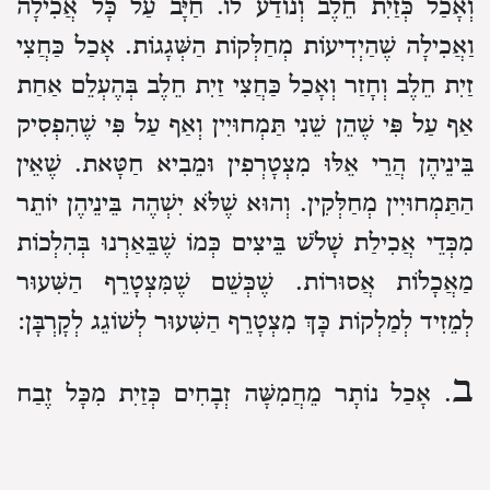
וְאָכַל כְּזַיִת חֵלֶב וְנוֹדַע לוֹ.
חַיָּב עַל כָּל אֲכִילָה
וַאֲכִילָה שֶׁהַיְדִיעוֹת מְחַלְּקוֹת הַשְּׁגָגוֹת.
אָכַל כַּחֲצִי
זַיִת חֵלֶב וְחָזַר וְאָכַל כַּחֲצִי זַיִת חֵלֶב בְּהֶעְלֵם אַחַת
אַף עַל פִּי שֶׁהֵן שֵׁנִי תַּמְחוּיִין וְאַף עַל פִּי שֶׁהִפְסִיק
בֵּינֵיהֶן
הֲרֵי אֵלּוּ מִצְטָרְפִין וּמֵבִיא חַטָּאת.
שֶׁאֵין
הַתַּמְחוּיִין מְחַלְּקִין.
וְהוּא שֶׁלֹּא יִשְׁהֶה בֵּינֵיהֶן יוֹתֵר
מִכְּדֵי אֲכִילַת שָׁלֹשׁ בֵּיצִים
כְּמוֹ שֶׁבֵּאַרְנוּ בְּהִלְכוֹת
מַאֲכָלוֹת אֲסוּרוֹת.
שֶׁכְּשֵׁם שֶׁמִּצְטָרֵף הַשִּׁעוּר
לְמֵזִיד לְמַלְקוֹת
כָּךְ מִצְטָרֵף הַשִּׁעוּר לְשׁוֹגֵג לְקָרְבָּן:
ב
. אָכַל נוֹתָר מֵחֲמִשָּׁה זְבָחִים
כְּזַיִת מִכָּל זֶבַח
בְּהֶעְלֵם אַחַת.
אַף עַל פִּי שֶׁאֲכָלָן בַּחֲמִשָּׁה
תַּמְחוּיִין
אֵינוֹ חַיָּב אֶלָּא חַטָּאת אַחַת
שֶׁכֻּלָּן שֵׁם