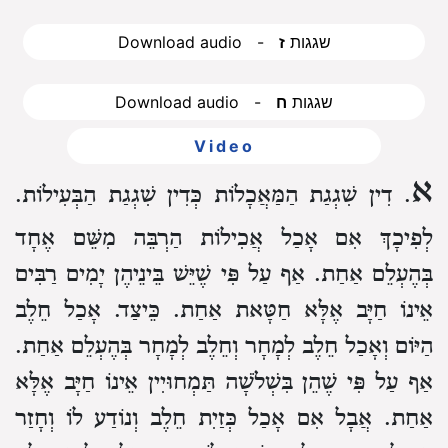
Download audio - שגגות
ז
Download audio - שגגות
ח
Video
א
. דִין שִׁגְגַת הַמַּאֲכָלוֹת כְּדִין שִׁגְגַת הַבְּעִילוֹת.
לְפִיכָךְ אִם אָכַל אֲכִילוֹת הַרְבֵּה מִשֵּׁם אֶחָד
בְּהֶעְלֵם אַחַת.
אַף עַל פִּי שֶׁיֵּשׁ בֵּינֵיהֶן יָמִים רַבִּים
אֵינוֹ חַיָּב אֶלָּא חַטָּאת אַחַת.
כֵּיצַד.
אָכַל חֵלֶב
הַיּוֹם וְאָכַל חֵלֶב לְמָחָר וְחֵלֶב לְמָחָר בְּהֶעְלֵם אַחַת.
אַף עַל פִּי שֶׁהֵן בִּשְׁלֹשָׁה תַּמְחוּיִין אֵינוֹ חַיָּב אֶלָּא
אַחַת.
אֲבָל אִם אָכַל כְּזַיִת חֵלֶב וְנוֹדַע לוֹ וְחָזַר