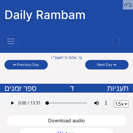
ב"ה
Daily Rambam
⋮
ט׳ אלול ה׳תשפ״ו
⇦
Previous Day
Next Day
⇨
תעניות
ד
ספר זמנים
Download audio