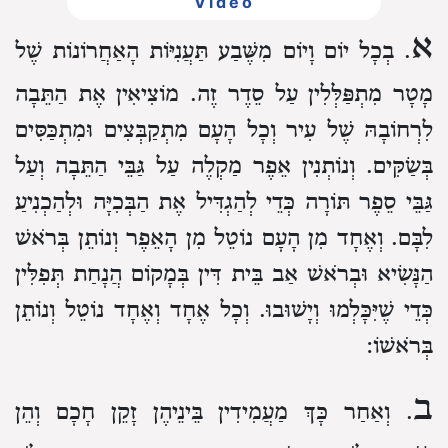
Video
א
. בְכָל יוֹם וָיוֹם מִשֶּׁבַע תַּעֲנִיּוֹת הָאַחֲרוֹנוֹת שֶׁל
מָטָר מִתְפַּלְּלִין עַל סֵדֶר זֶה.
מוֹצִיאִין אֶת הַתֵּבָה
לִרְחוֹבָהּ שֶׁל עִיר וְכָל הָעָם מִתְקַבְּצִים וּמִתְכַּסִּים
בְּשַׂקִּים.
וְנוֹתְנִין אֵפֶר מַקְלֶה עַל גַּבֵּי הַתֵּבָה וְעַל
גַּבֵּי סֵפֶר תּוֹרָה כְּדֵי לְהַגְדִּיל אֶת הַבְּכִיָּה וּלְהַכְנִיעַ
לִבָּם.
וְאֶחָד מִן הָעָם נוֹטֵל מִן הָאֵפֶר וְנוֹתֵן בְּרֹאשׁ
הַנָּשִׂיא וּבְרֹאשׁ אַב בֵּית דִּין בְּמָקוֹם הֲנָחַת תְּפִלִּין
כְּדֵי שֶׁיִּכָּלְמוּ וְיָשׁוּבוּ.
וְכָל אֶחָד וְאֶחָד נוֹטֵל וְנוֹתֵן
בְּרֹאשׁוֹ:
ב
. וְאַחַר כָּךְ מַעֲמִידִין בֵּינֵיהֶן זָקֵן חָכָם וְהֵן