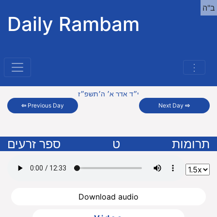
ב"ה
Daily Rambam
⋮
י״ד אדר א׳ ה׳תשפ״ז
⇦
Previous Day
Next Day
⇨
תרומות
ט
ספר זרעים
Download audio