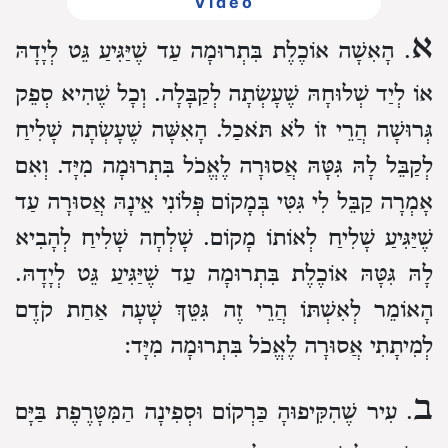
Video
א
. הָאִשָׁה אוֹכֶלֶת בִּתְרוּמָה עַד שֶׁיַּגִּיעַ גֵּט לְיָדָהּ
אוֹ לְיַד שְׁלוּחָהּ שֶׁעָשְׂתָה לְקַבָּלָה. וְכָל שֶׁהִיא סְפֵק
גְּרוּשָׁה הֲרֵי זוֹ לֹא תֹּאכַל. הָאִשָּׁה שֶׁעָשְׂתָה שָׁלִיחַ
לְקַבֵּל לָהּ גִּטָּהּ אֲסוּרָה לֶאֱכֹל בִּתְרוּמָה מִיָּד. וְאִם
אָמְרָה קַבֵּל לִי גִּטִּי בְּמָקוֹם פְּלוֹנִי אֵינָהּ אֲסוּרָה עַד
שֶׁיַּגִּיעַ שָׁלִיחַ לְאוֹתוֹ מָקוֹם. שָׁלְחָה שָׁלִיחַ לְהָבִיא
לָהּ גִּטָּהּ אוֹכֶלֶת בִּתְרוּמָה עַד שֶׁיַּגִּיעַ גֵּט לְיָדָהּ.
הָאוֹמֵר לְאִשְׁתּוֹ הֲרֵי זֶה גִּטֵּךְ שָׁעָה אַחַת קֹדֶם
לְמִיתָתִי אֲסוּרָה לֶאֱכֹל בִּתְרוּמָה מִיָּד:
ב
. עִיר שֶׁהִקִּיפוּהָ כַּרְקוֹם וּסְפִינָה הַמִּטָּרֶפֶת בַּיָּם