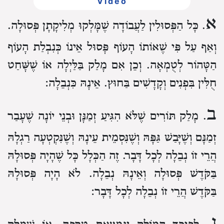
Video
א
. כָּל הַפְּסוּלִין לַעֲבוֹדָה שֶׁמָּלְקוּ מְלִיקָתָן פְּסוּלָה.
וְאַף עַל פִּי שֶׁאוֹתוֹ הָעוֹף פָּסוּל אֵינוֹ כְּנִבְלַת הָעוֹף
הַטָּהוֹר לְטֻמְאָה. וְכֵן אִם מָלַק בַּלַּיְלָה אוֹ שֶׁשָּׁחַט
חֻלִּין בִּפְנִים וְקָדָשִׁים בַּחוּץ. אֵינָהּ כִּנְבֵלָה:
ב
. מָלַק תּוֹרִים שֶׁלֹּא הִגִּיעַ זְמַנָּן וּבְנֵי יוֹנָה שֶׁעָבַר
זְמַנָּם וְשֶׁיָּבַשׁ גַּפָּהּ וְשֶׁנִּסְמֵית עֵינָהּ וְשֶׁנִּקְטְעָה רַגְלָהּ
הֲרֵי זוֹ נְבֵלָה לְכָל דָּבָר. זֶה הַכְּלָל כָּל שֶׁהָיָה פְּסוּלָהּ
בַּקֹּדֶשׁ פְּסוּלָה וְאֵינָהּ נְבֵלָה. לֹא הָיָה פְּסוּלָהּ
בַּקֹּדֶשׁ הֲרֵי זוֹ נְבֵלָה לְכָל דָּבָר:
ג