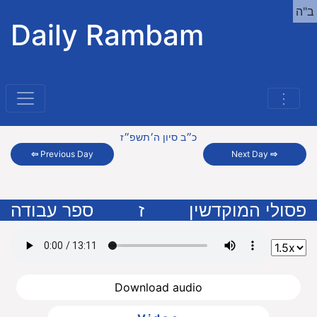
ב"ה
Daily Rambam
⋮
כ״ב סיון ה׳תשפ״ז
⇦
Previous Day
Next Day
⇨
פסולי המוקדשין
ז
ספר עבודה
Download audio