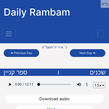
ב"ה
Daily Rambam
⋮
כ׳ אייר ה׳תשפ״ח
⇦
Previous Day
Next Day
⇨
שכנים
ו
ספר קניין
Download audio