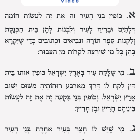
Video
א
. כּוֹפִין בְּנֵי הָעִיר זֶה אֶת זֶה לַעֲשׂוֹת חוֹמָה
דְּלָתַיִם וּבָרִיחַ לָעִיר וְלִבְנוֹת לָהֶן בֵּית הַכְּנֶסֶת
וְלִקְנוֹת סֵפֶר תּוֹרָה וּנְבִיאִים וּכְתוּבִים כְּדֵי שֶׁיִּקְרָא
בָּהֶן כָּל מִי שֶׁיִּרְצֶה לִקְרוֹת מִן הַצִּבּוּר:
ב
. מִי שֶׁלָּקַח עִיר בְּאֶרֶץ יִשְׂרָאֵל כּוֹפִין אוֹתוֹ בֵּית
דִּין לִקַּח לוֹ דֶּרֶךְ מֵאַרְבַּע רוּחוֹתֶיהָ מִשּׁוּם יִשּׁוּב
אֶרֶץ יִשְׂרָאֵל. וְכוֹפִין בְּנֵי בִּקְעָה זֶה אֶת זֶה לַעֲשׂוֹת
בֵּינֵיהֶם חָרִיץ וּבֶן חָרִיץ:
ג
. מִי שֶׁיֵּשׁ לוֹ חָצֵר בְּעִיר אַחֶרֶת בְּנֵי הָעִיר