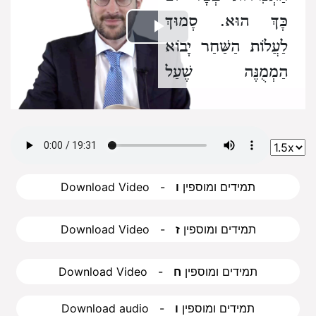
כָּךְ הוּא. סָמוּךְ
Play
לַעֲלוֹת הַשַּׁחַר יָבוֹא
הַמְמֻנֶּה שֶׁעַל
Video
הַפְּיָסוֹת וְיַקִּישׁ עַל
הָעֲזָרָה וּפוֹתְחִין לוֹ.
וּמְבַלְּשִׁין אֶת כָּל
הָעֲזָרָה. וּמַעֲמִידִין
Download Video - תמידים ומוספין
ו
עוֹשֵׂי חֲבִיתִין לַעֲשׂוֹת
הַחֲבִיתִין. וְכָל
Download Video - תמידים ומוספין
ז
הַכֹּהֲנִים שֶׁשָּׁם כְּבָר
טָבְלוּ קֹדֶם שֶׁיָּבוֹא
Download Video - תמידים ומוספין
ח
הַמְמֻנֶּה וְלָבְשׁוּ בִּגְדֵי
Download audio - תמידים ומוספין
ו