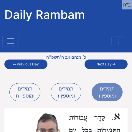
ב"ה
Daily Rambam
⋮
כ׳ מנחם אב ה׳תשפ״ה
⇦
Previous Day
Next Day
⇨
תמידים
תמידים
תמידים
ומוספין
ו
ומוספין
ז
ומוספין
ח
א
. סֵדֶר עֲבוֹדוֹת
הַתְּמִידוֹת בְּכָל יוֹם