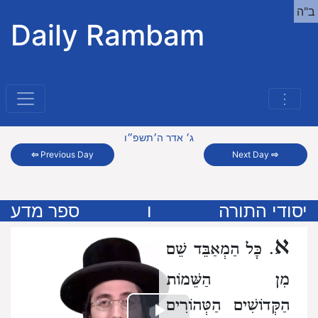
ב"ה
Daily Rambam
⋮
ג׳ אדר ה׳תשפ״ו
⇦
Previous Day
Next Day
⇨
יסודי התורה
ו
ספר מדע
א
. כָּל הַמְאַבֵּד שֵׁם
מִן הַשֵּׁמוֹת
הַקְּדוֹשִׁים הַטְּהוֹרִים