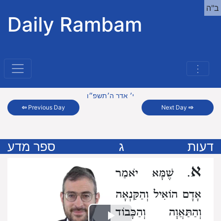
ב"ה
Daily Rambam
⋮
י׳ אדר ה׳תשפ״ו
⇦
Previous Day
Next Day
⇨
דעות
ג
ספר מדע
א
.
שֶׁמָּא יֹאמַר
אָדָם
הוֹאִיל וְהַקִּנְאָה
וְהַתַּאֲוָה וְהַכָּבוֹד