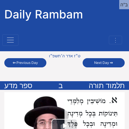
ב"ה
Daily Rambam
⋮
ט״ז אדר ה׳תשפ״ו
⇦
Previous Day
Next Day
⇨
תלמוד תורה
ב
ספר מדע
א
. מוֹשִׁיבִין מְלַמְּדֵי
תִּינוֹקוֹת בְּכָל מְדִינָה
וּמְדִינָה
וּבְכָל פֶּלֶךְ