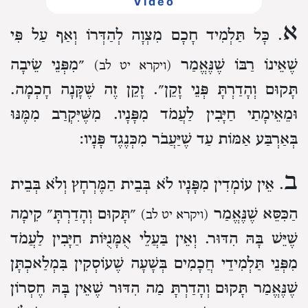
Video
א
. כָּל תַּלְמִיד חָכָם מִצְוָה לְהַדְּרוֹ
וְאַף עַל פִּי
שֶׁאֵינוֹ רַבּוֹ שֶׁנֶּאֱמַר
״מִפְּנֵי שֵׂיבָה
(ויקרא יט לב)
תָּקוּם וְהָדַרְתָּ פְּנֵי זָקֵן״.
זָקֵן זֶה שֶׁקָּנָה חָכְמָה.
וּמֵאֵימָתַי חַיָּבִין לַעֲמֹד מִפָּנָיו.
מִשֶּׁיִּקְרַב מִמֶּנּוּ
בְּאַרְבַּע אַמּוֹת
עַד שֶׁיַּעֲבֹר מִכְּנֶגֶד פָּנָיו:
ב
. אֵין עוֹמְדִין מִפָּנָיו לֹא בְּבֵית הַמֶּרְחָץ וְלֹא בְּבֵית
הַכִּסֵּא שֶׁנֶּאֱמַר
״תָּקוּם וְהָדַרְתָּ״ קִימָה
(ויקרא יט לב)
שֶׁיֵּשׁ בָּהּ הִדּוּר.
וְאֵין בַּעֲלֵי אֻמָּנֻיּוֹת חַיָּבִין לַעֲמֹד
מִפְּנֵי תַּלְמִידֵי חֲכָמִים
בְּשָׁעָה שֶׁעוֹסְקִין בִּמְלַאכְתָּן
שֶׁנֶּאֱמַר תָּקוּם וְהָדַרְתָּ
מַה הִדּוּר
שֶׁאֵין בָּהּ חֶסְרוֹן