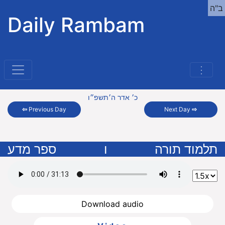
ב"ה
Daily Rambam
⋮
כ׳ אדר ה׳תשפ״ו
⇦
Previous Day
Next Day
⇨
תלמוד תורה
ו
ספר מדע
Download audio