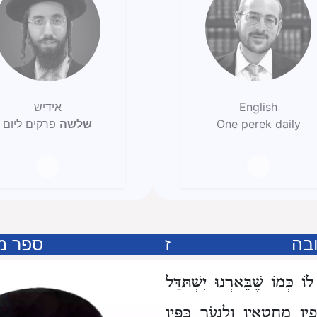
English
אידיש
One perek daily
שלשה
פרקים ליום
בה
ז
ספר מ
 כְּמוֹ שֶׁבֵּאַרְנוּ
יִשְׁתַּדֵּל
פִיו מֵחֲטָאָיו
וְלִנְעֹר כַּפָּיו