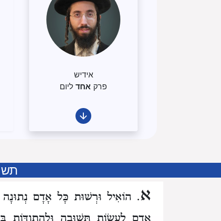
אידיש
פרק
אחד
ליום
תשו
א
. הוֹאִיל וּרְשׁוּת כָּל אָדָם נְתוּנָה לוֹ
אָדָם לַעֲשׂוֹת תְּשׁוּבָה וּלְהִתְוַדּוֹת בְּ