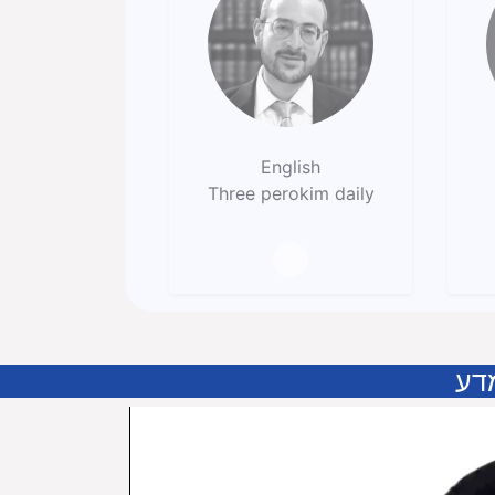
English
Three perokim daily
דע