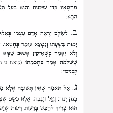
מֵחֲטָאָיו
כְּדֵי שֶׁיָּמוּת וְהוּא בַּעַל תְּש
הַבָּא:
ב
. לְעוֹלָם יִרְאֶה אָדָם עַצְמוֹ כְּאִלּ
יָמוּת בִּשְׁעָתוֹ
וְנִמְצָא עוֹמֵד בְּחֶטְאוֹ.
ל
וְלֹא יֵאָמֵר
כְּשֶׁאַזְקִין אָשׁוּב
שֶׁמָּא י
שֶׁשְּׁלֹמֹה אָמַר בְּחָכְמָתוֹ
(קהלת ט ח
לְבָנִים״:
ג
. אַל תֹּאמַר שֶׁאֵין תְּשׁוּבָה
אֶלָּא מַע
כְּגוֹן זְנוּת וְגֵזֶל וּגְנֵבָה.
אֶלָּא כְּשֵׁם שֶׁצּ
הוּא צָרִיךְ לְחַפֵּשׂ
בְּדֵעוֹת רָעוֹת שֶׁיֵּשׁ