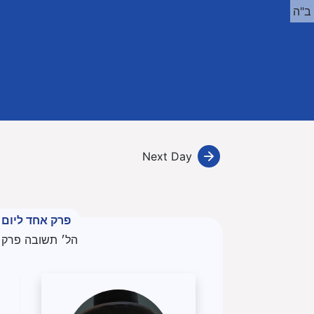
ב"ה
Next Day
פרק אחד ליום
הל׳ תשובה פרק 