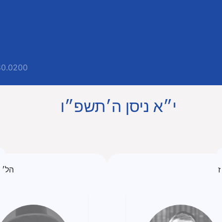
80.0200
י״א ניסן ה׳תשפ״ו
ז
הל׳ 