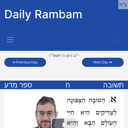
ב"ה
Daily Rambam
⋮
י״ב ניסן ה׳תשפ״ו
⇦
Previous Day
Next Day
⇨
תשובה
ח
ספר מדע
א
. הַטוֹבָה הַצְּפוּנָה
לַצַּדִּיקִים הִיא חַיֵּי
הָעוֹלָם הַבָּא וְהִיא