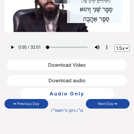
(תהלים קיט צז)
Play
סֵפֶר שֵׁנִי וְהוּא
Video
סֵפֶר אַהֲבָה
הִלְכוֹתָיו שֵׁשׁ. וְזֶהוּ סִדּוּרָן
הִלְכוֹת קְרִיאַת שְׁמַע.
הִלְכוֹת תְּפִלָּה וּבִרְכַּת
כֹּהֲנִים.
הִלְכוֹת תְּפִלִּין
וּמְזוּזָה וְסֵפֶר תּוֹרָה.
הִלְכוֹת צִיצִית.
הִלְכוֹת
Download Video
בְּרָכוֹת.
הִלְכוֹת מִילָה.
הִלְכוֹת קְרִיאַת
Download audio
שְׁמַע
Audio Only
מִצְוַת עֲשֵׂה אַחַת,
וְהִיא
⇦
Previous Day
Next Day
⇨
לִקְרוֹת קְרִיאַת שְׁמַע
ט״ו ניסן ה׳תשפ״ו
פַּעֲמַיִם בְּיוֹם.
וּבֵאוּר מִצְוָה זוֹ בִּפְרָקִים
אֵלּוּ: