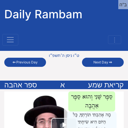
ב"ה
Daily Rambam
⋮
ט״ו ניסן ה׳תשפ״ו
⇦
Previous Day
Next Day
⇨
קריאת שמע
א
ספר אהבה
סֵפֶר שֵׁנִי וְהוּא סֵפֶר
אַהֲבָה
מָה אָהַבְתִּי תוֹרָתֶךָ, כָּל
הַיּוֹם הִיא שִׂיחָתִי