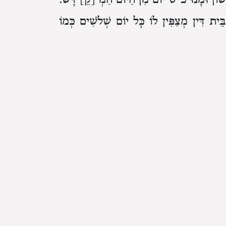
בֵּית דִּין מְצַפִּין לוֹ כָּל יוֹם שְׁלֹשִׁים כְּמוֹ
מַר שֶׁכָּךְ מְעַבְּרִין אֶת זֶה וְעוֹשִׂין אוֹתוֹ
גַּם מֵחֹדֶשׁ זֶה וְנִמְצְאוּ מְעַבְּרִין וְהוֹלְכִין
בְּלֵיל כ״ה בּוֹ אוֹ בְּלֵיל כ״ו.
וְאֵין לְךָ דְּבַר
 קָרוֹב הוּא הַרְבֵּה.
וּפְעָמִים רַבּוֹת יֶאֱרַע
ֶה הַיָּרֵחַ בְּכָל הַשָּׁנָה אֶלָּא שֶׁלֹּא יֵרָאֶה
ֳדָשִׁים שֶׁאֶפְשָׁר שֶׁיֵּרָאֶה בָּהֶם לֹא יֵרָאֶה