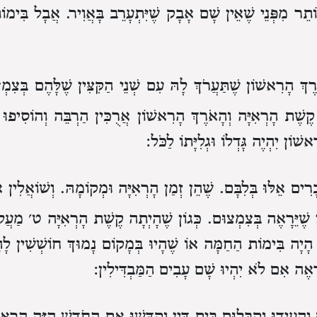
ֹתֵר מִפְּנֵי שֶׁאֵין שָׁם אָבָק שֶׁיִּתְעָרֵב בָּאֲוִיר.
אֲבָל בִּימוֹת
ֶךְ הָרִאשׁוֹן שֶׁתַּעֲרֹךְ לָהּ עִם שְׁנֵי הַקִּצִּין שֶׁלָּהֶם בְּצִמְ
קֶשֶׁת הָרְאִיָּה וְהָאֹרֶךְ הָרִאשׁוֹן אֲרֻכִּין הַרְבֵּה וְהוֹסִיפוּ
שׁוֹן יִהְיֶה גָּדְלוֹ וּגְלִיָּתוֹ לַכֹּל:
רִים אֵלּוּ בְּלִבָּם.
שֶׁהֵן זְמַן הָרְאִיָּה וּמְקוֹמָהּ.
וְשׁוֹאֲלִין
 שֶׁיֵּרָאֶה בְּצִמְצוּם.
כְּגוֹן שֶׁהָיְתָה קֶשֶׁת הָרְאִיָּה ט׳ מַעֲ
ָיָה בִּימוֹת הַחַמָּה אוֹ שֶׁהָיוּ בְּמָקוֹם נָמוּךְ חוֹשְׁשִׁין לָה
יֵרָאֶה אִם לֹא יִהְיוּ שָׁם עָבִים הַמַּבְדִּילִין:
 וְהֵעִידוּ וְקִבְּלוּם בֵּית דִּין וְקִדְּשׁוּ אֶת הַחֹדֶשׁ הַזֶּה הָרִ