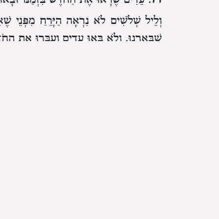
וְלֵיל שְׁלֹשִׁים לֹא נִרְאָה הַיָּרֵחַ מִפְּנֵי שֶׁא
שֶׁבֵּאַרְנוּ.
וְלֹא בָּאוּ עֵדִים וְעִבְּרוּ אֶת הַחֹד
ו
. וְהִתְחִילוּ לִמְנוֹת כ״ט יוֹם מִן יוֹם רֹאשׁ ה
שְׁלֹשִׁים וְקוֹבְעִין רֹאשׁ הַחֹדֶשׁ הַשְּׁלִישִׁ
וְעוֹשִׂין חֳדָשִׁים אַחַר שְׁלֹשִׁים כָּל הַשָּׁנָה כ
שְׂחוֹק וְהֶפְסֵד יוֹתֵר מִזֶּה:
ז
. וְאַל תֹּאמַר שֶׁהַדָּבָר הַזֶּה דָּבָר שֶׁאֵינוֹ
זֶה וְכַיּוֹצֵא בּוֹ בַּמְּדִינוֹת שֶׁזְּמַן הַגְּשָׁמִ
בִּתְחִלַּת הֶחֳדָשִׁים וְיֵרָאֶה אַחַר כָּךְ.
וּפְע
מִפְּנֵי הֶעָבִים אוֹ מִפְּנֵי שֶׁהָיָה קָטָן בְּיוֹתֵר 