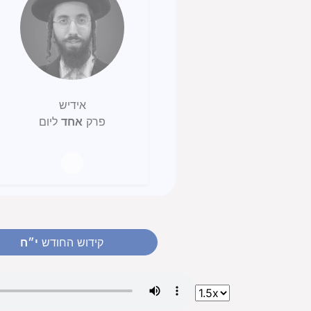
אידיש
פרק
אחד
ליום
קידוש החודש
י״ח