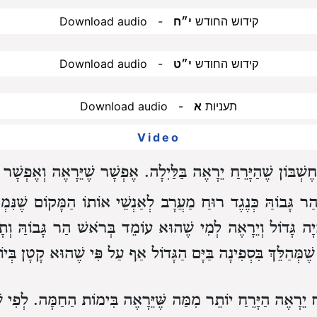
Download audio - קידוש החודש
י״ח
Download audio - קידוש החודש
י״ט
Download audio - תעניות
א
Video
ְבּוֹן שֶׁהַיָּרֵחַ יֵרָאֶה בַּלַּיִלָה.
אֶפְשָׁר שֶׁיֵּרָאֶה וְאֶפְשָׁר 
ר גָּבוֹהַּ כְּנֶגֶד רוּחַ מַעֲרָב לְאַנְשֵׁי אוֹתוֹ הַמָּקוֹם שֶׁנִּמְצְא
ָה גָּדוֹל וְיֵרָאֶה לְמִי שֶׁהוּא עוֹמֵד בְּרֹאשׁ הַר גָּבוֹהַּ וְתָל
ֶׁמְּהַלֵּךְ בִּסְפִינָה בַּיָּם הַגָּדוֹל אַף עַל פִּי שֶׁהוּא קָטָן בְּיו
 יֵרָאֶה הַיָּרֵחַ יוֹתֵר מִמַּה שֶּׁיֵּרָאֶה בִּימוֹת הַחַמָּה.
לְפִי ש