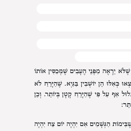
שֶׁלֹּא יֵרָאֶה מִפְּנֵי הֶעָבִים שֶׁמְּכַסִּין אוֹתוֹ
וּ כְּאִלּוּ הֵן יוֹשְׁבִין בַּגַּיְא.
שֶׁהַיָּרֵחַ לֹא
וּל אַף עַל פִּי שֶׁהַיָּרֵחַ קָטָן בְּיוֹתֵר.
וְכֵן
ֹתֵר:
ֶׁבִּימוֹת הַגְּשָׁמִים אִם יִהְיֶה יוֹם צַח יִהְיֶה