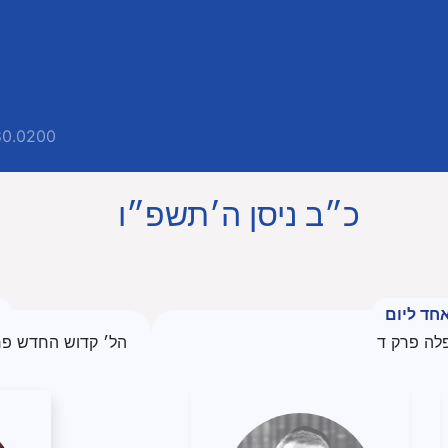
80.0200
כ״ב ניסן ה׳תשפ״ו
חד ליום
לה פרק ד
הל׳ קדוש החדש פרק