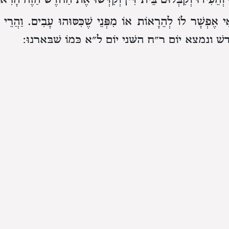
ִי אֶפְשָׁר לוֹ לְהֵרָאוֹת אוֹ מִפְּנֵי שֶׁכִּסּוּהוּ עָבִים.
וַהֲרֵי 
ֶשׁ וְנִמְצָא יוֹם ר״ח הַשֵּׁנִי יוֹם ל״א כְּמוֹ שֶׁבֵּאַרְנוּ:
ַחֹדֶשׁ הַשֵּׁנִי וְלֵיל שְׁלֹשִׁים לֹא נִרְאָה הַיָּרֵחַ.
אִם תֹּא
י יוֹם ל״א.
כָּךְ אֶפְשָׁר שֶׁלֹּא יֵרָאֶה הַיָּרֵחַ בְּלֵיל שְׁלֹשִׁים 
ֻּלָּהּ.
וְנִמְצָא בְּחֹדֶשׁ אַחֲרוֹן אֶפְשָׁר שֶׁיֵּרָאֶה הַיָּרֵחַ 
 מָצוּי הוּא שֶׁלֹּא יֵרָאֶה הַיָּרֵחַ בְּכָל הַשָּׁנָה.
אֶלָּא דָּבָר
ים שָׁם אָרֹךְ וְהֶעָבִים רַבִּים.
שֶׁאֵין אָנוּ אוֹמְרִין שֶׁלֹּא יֵרָא
ָמִים לֹא יֵרָאֶה מִפְּנֵי שֶׁאִי אֶפְשָׁר לוֹ שֶׁיֵּרָאֶה בָּהֶם וְח
וְלֹא נִתְכַּוֵּן אָדָם לִרְאוֹתוֹ: