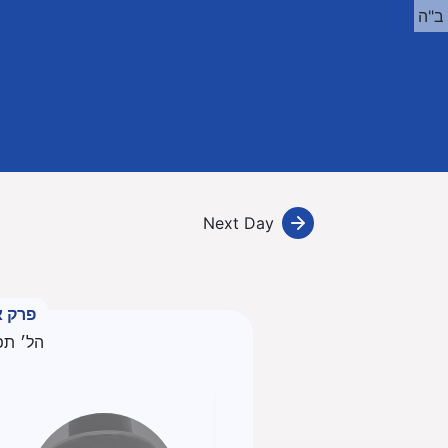
ב"ה
Next Day
פרק א
הל׳ תפ