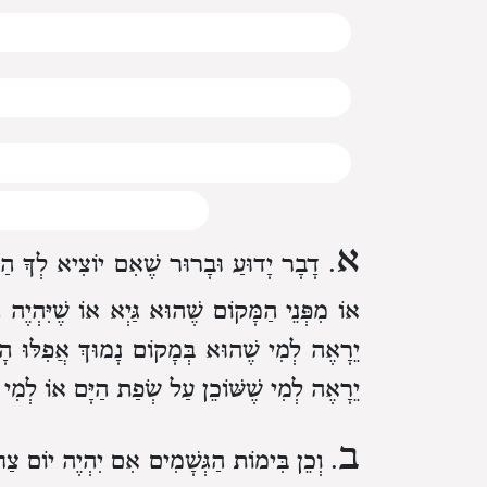
א
. דָבָר יָדוּעַ וּבָרוּר שֶׁאִם יוֹצִיא לְךָ הַחֶשׁ
אוֹ מִפְּנֵי הַמָּקוֹם שֶׁהוּא גַּיְא אוֹ שֶׁיִּהְיֶה הַ
יֵרָאֶה לְמִי שֶׁהוּא בְּמָקוֹם נָמוּךְ אֲפִלּוּ הָי
יֵרָאֶה לְמִי שֶׁשּׁוֹכֵן עַל שְׂפַת הַיָּם אוֹ לְמִי ש
ב
. וְכֵן בִּימוֹת הַגְּשָׁמִים אִם יִהְיֶה יוֹם צַח