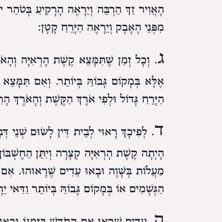
הָאֲוִיר זַךְ הַרְבֵּה וְיֵרָאֶה הָרָקִיעַ בְּטֹהַר יו
מִפְּנֵי הָאָבָק וְיֵרָאֶה הַיָּרֵחַ קָטָן:
ג
. וְכָל זְמַן שֶׁתִּמָּצֵא קֶשֶׁת הָרְאִיָּה וְהָאֹר
אֶלָּא בְּמָקוֹם גָּבוֹהַּ בְּיוֹתֵר.
וְאִם תִּמָּצֵא 
הַיָּרֵחַ גָּדוֹל וּלְפִי אֹרֶךְ הַקֶּשֶׁת וְהָאֹרֶךְ הָרִא
ד
. לְפִיכָךְ רָאוּי לְבֵית דִּין לָשׂוּם שְׁנֵי דְּבָ
הָיְתָה קֶשֶׁת הָרְאִיָּה קְצָרָה וְיִתֵּן הַחֶשְׁבּוֹן
מַעֲלוֹת בְּשָׁוֶה וּבָאוּ עֵדִים שֶׁרָאוּהוּ.
אִם ה
הַגְּשָׁמִים אוֹ בְּמָקוֹם גָּבוֹהַּ בְּיוֹתֵר וַדַּאי 
ה
. עֵדִים שֶׁרָאוּ אֶת הַחֹדֶשׁ בִּזְמַנּוֹ וּבָאוּ