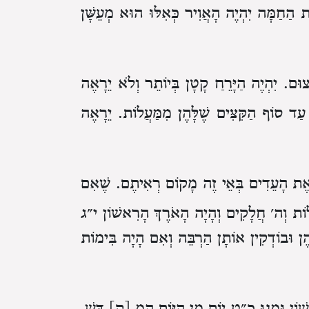
 הַחַמָּה יִהְיֶה הָאֲוִיר כְּאִלּוּ הוּא מְעֵשָּׁן
צוּם.
יִהְיֶה הַיָּרֵחַ קָטָן בְּיוֹתֵר וְלֹא יֵרָאֶה
 עַד סוֹף הַקִּצִּים שֶׁלָּהֶן מִמַּעֲלוֹת.
יֵרָאֶה
 אֶת הָעֵדִים בְּאֵי זֶה מָקוֹם רְאִיתֶם.
שֶׁאִם
לוֹת וְה׳ חֲלָקִים וְהָיָה הָאֹרֶךְ הָרִאשׁוֹן י״ג
ֶן וּבוֹדְקִין אוֹתָן הַרְבֵּה וְאִם הָיָה בִּימוֹת
אשׁוֹן וּמָנוּ כ״ט יוֹם מִן הַיּוֹם הַמְ [קֵ] דָּשׁ.