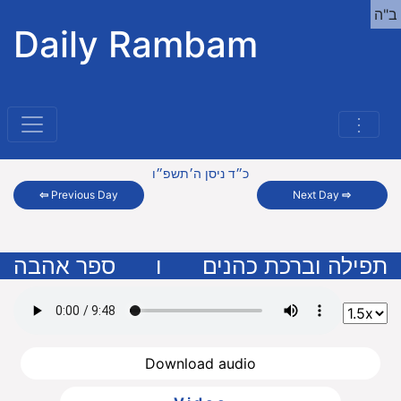
ב"ה
Daily Rambam
⋮
כ״ד ניסן ה׳תשפ״ו
⇦
Previous Day
Next Day
⇨
תפילה וברכת כהנים
ו
ספר אהבה
Download audio