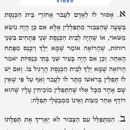
Video
א
. אָסוּר לוֹ לְאָדָם לַעֲבֹר אֲחוֹרֵי בֵּית הַכְּנֶסֶת
בְּשָׁעָה שֶׁהַצִּבּוּר מִתְפַּלְּלִין אֶלָּא אִם כֵּן הָיָה נוֹשֵׂא
מַשּׂאוֹי, אוֹ שֶׁהָיָה לְבֵית הַכְּנֶסֶת שְׁנֵי פְּתָחִים בִּשְׁנֵי
רוּחוֹת, שֶׁהָרוֹאֶה אוֹמֵר שֶׁמָּא יֵלֵךְ וְיִכָּנֵס מִפֶּתַח
הָאַחֵר. וְכֵן אִם הָיָה בָּעִיר שְׁנֵי בָּתֵּי כְּנֵסִיּוֹת יֹאמַר
הָרוֹאֶה שֶׁמָּא יֵלֵךְ לְבֵית הַכְּנֶסֶת הָרָגִיל בּוֹ. וְאִם יֵשׁ
לוֹ תְּפִלִּין בְּרֹאשׁוֹ מֻתָּר לוֹ לַעֲבֹר וְאַף עַל פִּי שֶׁאֵין
שָׁם אֶחָד מִכָּל אֵלּוּ שֶׁהַתְּפִלִּין מוֹכִיחִין עָלָיו שֶׁהוּא
רוֹדֵף אַחַר מִצְוֹת וְאֵינוֹ מִמְּבַטְּלֵי תְּפִלָּה:
ב
. הַמִּתְפַּלֵּל עִם הַצִּבּוּר לֹא יַאֲרִיךְ אֶת תְּפִלָּתוֹ