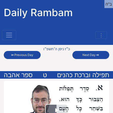
ב"ה
Daily Rambam
⋮
כ״ז ניסן ה׳תשפ״ו
⇦
Previous Day
Next Day
⇨
תפילה וברכת כהנים
ט
ספר אהבה
א
. סֵדֶר תְּפִלּוֹת
הַצִּבּוּר כָּךְ הוּא.
בַּשַּׁחַר כָּל הָעָם