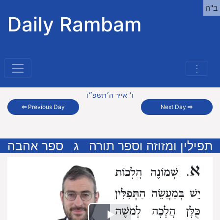
ב"ה
Daily Rambam
⋮
ו׳ אייר ה׳תשפ״ו
⇦
Previous Day
Next Day
⇨
תפילין ומזוזה וספר תורה
ג
ספר אהבה
א
.
שְׁמוֹנֶה הֲלָכוֹת
יֵשׁ בְּמַעֲשֵׂה הַתְּפִלִּין
כֻּלָּן הֲלָכָה לְמשֶׁה