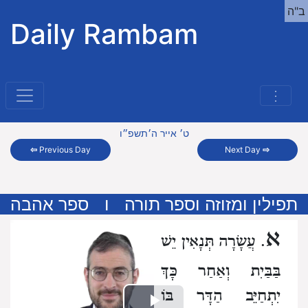
ב"ה
Daily Rambam
⋮
ט׳ אייר ה׳תשפ״ו
⇦
Previous Day
Next Day
⇨
תפילין ומזוזה וספר תורה
ו
ספר אהבה
א
. עֲשָׂרָה תְּנָאִין יֵשׁ
בַּבַּיִת וְאַחַר כָּךְ
יִתְחַיֵּב הַדָּר בּוֹ