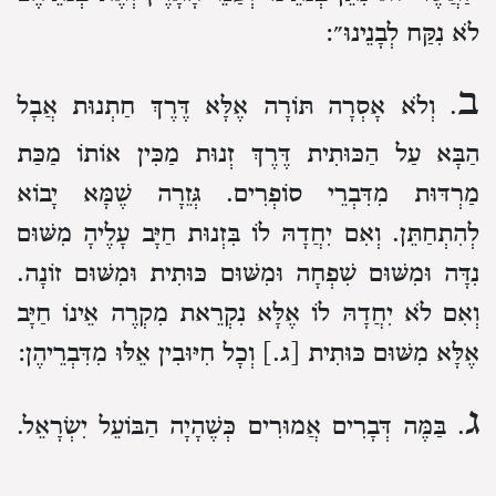
לֹא נִקַּח לְבָנֵינוּ״:
ב
. וְלֹא אָסְרָה תּוֹרָה אֶלָּא דֶּרֶךְ חַתְנוּת אֲבָל
הַבָּא עַל הַכּוּתִית דֶּרֶךְ זְנוּת מַכִּין אוֹתוֹ מַכַּת
מַרְדּוּת מִדִּבְרֵי סוֹפְרִים. גְּזֵרָה שֶׁמָּא יָבוֹא
לְהִתְחַתֵּן. וְאִם יִחֲדָהּ לוֹ בִּזְנוּת חַיָּב עָלֶיהָ מִשּׁוּם
נִדָּה וּמִשּׁוּם שִׁפְחָה וּמִשּׁוּם כּוּתִית וּמִשּׁוּם זוֹנָה.
וְאִם לֹא יִחֲדָהּ לוֹ אֶלָּא נִקְרֵאת מִקְרֶה אֵינוֹ חַיָּב
אֶלָּא מִשּׁוּם כּוּתִית [ג.] וְכָל חִיּוּבִין אֵלּוּ מִדִּבְרֵיהֶן:
ג
. בַּמֶּה דְּבָרִים אֲמוּרִים כְּשֶׁהָיָה הַבּוֹעֵל יִשְׂרָאֵל.
אֲבָל כֹּהֵן הַבָּא עַל הַכּוּתִית לוֹקֶה מִן הַתּוֹרָה