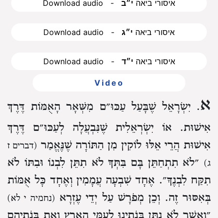
Download audio - איסורי ביאה
י״ב
Download audio - איסורי ביאה
י״ג
Download audio - איסורי ביאה
י״ד
Video
א
. יִשְׂרָאֵל שֶׁבָּעַל עַכּוּ״ם מִשְּׁאָר הָאֻמּוֹת דֶּרֶךְ
אִישׁוּת. אוֹ יִשְׂרְאֵלִית שֶׁנִּבְעֲלָה לְעַכּוּ״ם דֶּרֶךְ
אִישׁוּת הֲרֵי אֵלּוּ לוֹקִין מִן הַתּוֹרָה שֶׁנֶּאֱמַר
(דברים ז
״לֹא תִתְחַתֵּן בָּם בִּתְּךָ לֹא תִתֵּן לִבְנוֹ וּבִתּוֹ לֹא
ג)
תִקַּח לִבְנֶךָ״. אֶחָד שִׁבְעָה עֲמָמִין וְאֶחָד כָּל אֻמּוֹת
בְּאִסּוּר זֶה. וְכֵן מְפֹרָשׁ עַל יְדֵי עֶזְרָא
(נחמיה י לא)
״וַאֲשֶׁר לֹא נִתֵּן בְּנֹתֵינוּ לְעַמֵּי הָאָרֶץ וְאֶת בְּנֹתֵיהֶם