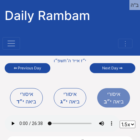
ב"ה
Daily Rambam
⋮
י״ז אייר ה׳תשפ״ו
⇦
Previous Day
Next Day
⇨
איסורי
איסורי
איסורי
ביאה
י״ב
ביאה
י״ג
ביאה
י״ד