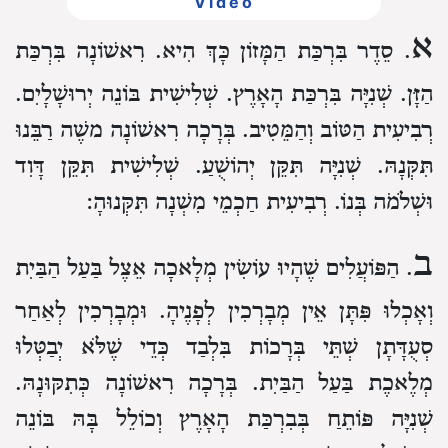
Video
א
. סֵדֶר בִּרְכַּת הַמָּזוֹן כָּךְ הִיא.
רִאשׁוֹנָה בִּרְכַּת
הַזָּן.
שְׁנִיָּה בִּרְכַּת הָאָרֶץ.
שְׁלִישִׁית בּוֹנֵה יְרוּשָׁלָיִם.
רְבִיעִית הַטּוֹב וְהַמֵּטִיב.
בְּרָכָה רִאשׁוֹנָה משֶׁה רַבֵּנוּ
תִּקְּנָהּ.
שְׁנִיָּה תִּקֵּן יְהוֹשֻׁעַ.
שְׁלִישִׁית תִּקֵּן דָּוִד
וּשְׁלֹמֹה בְּנוֹ.
רְבִיעִית חַכְמֵי מִשְׁנָה תִּקְּנוּהָ:
ב
. הַפּוֹעֲלִים שֶׁהָיוּ עוֹשִׂין מְלָאכָה אֵצֶל בַּעַל הַבַּיִת
וְאָכְלוּ פִּתָּן אֵין מְבָרְכִין לְפָנֶיהָ. וּמְבָרְכִין לְאַחַר
סְעֻדָּתָן שְׁתֵּי בְּרָכוֹת בִּלְבַד כְּדֵי שֶׁלֹּא יְבַטְּלוּ
מְלֶאכֶת בַּעַל הַבַּיִת. בְּרָכָה רִאשׁוֹנָה כְּתִקּוּנָהּ.
שְׁנִיָּה פּוֹתֵחַ בְּבִרְכַּת הָאָרֶץ וְכוֹלֵל בָּהּ בּוֹנֵה