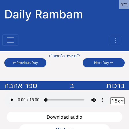
ב"ה
Daily Rambam
⋮
י״ח אייר ה׳תשפ״ו
⇦
Previous Day
Next Day
⇨
ברכות
ב
ספר אהבה
Download audio