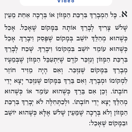
Video
א
. כָּל הַמְבָרֵךְ בִּרְכַּת הַמָּזוֹן אוֹ בְּרָכָה אַחַת מֵעֵין
שָׁלֹשׁ צָרִיךְ לְבָרֵךְ אוֹתָהּ בַּמָּקוֹם שֶׁאָכַל. אָכַל
כְּשֶׁהוּא מְהַלֵּךְ יוֹשֵׁב בְּמָקוֹם שֶׁפָּסַק וִיבָרֵךְ. אָכַל
כְּשֶׁהוּא עוֹמֵד יוֹשֵׁב בִּמְקוֹמוֹ וִיבָרֵךְ. שָׁכַח לְבָרֵךְ
בִּרְכַּת הַמָּזוֹן וְנִזְכַּר קֹדֶם שֶׁיִּתְעַכֵּל הַמָּזוֹן שֶׁבְּמֵעָיו
מְבָרֵךְ בַּמָּקוֹם שֶׁנִּזְכַּר. וְאִם הָיָה מֵזִיד חוֹזֵר
לִמְקוֹמוֹ וּמְבָרֵךְ. וְאִם בֵּרֵךְ בַּמָּקוֹם שֶׁנִּזְכַּר יָצָא יְדֵי
חוֹבָתוֹ. וְכֵן אִם בֵּרֵךְ כְּשֶׁהוּא עוֹמֵד אוֹ כְּשֶׁהוּא
מְהַלֵּךְ יָצָא יְדֵי חוֹבָתוֹ. וּלְכַתְּחִלָּה לֹא יְבָרֵךְ בִּרְכַּת
הַמָּזוֹן וְלֹא בְּרָכָה שֶׁמֵּעֵין שָׁלֹשׁ אֶלָּא כְּשֶׁהוּא יוֹשֵׁב
וּבַמָּקוֹם שֶׁאָכַל: