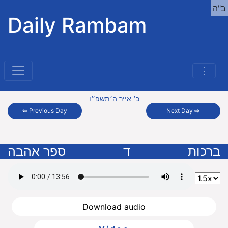
ב"ה
Daily Rambam
⋮
כ׳ אייר ה׳תשפ״ו
⇦
Previous Day
Next Day
⇨
ברכות
ד
ספר אהבה
Download audio