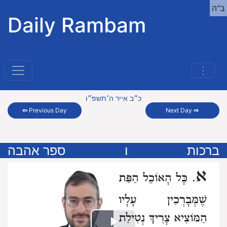
ב"ה
Daily Rambam
⋮
כ״ב אייר ה׳תשפ״ו
⇦
Previous Day
Next Day
⇨
ברכות
ו
ספר אהבה
א
. כָּל הָאוֹכֵל הַפַּת
שֶׁמְּבָרְכִין עָלָיו
הַמּוֹצִיא צָרִיךְ נְטִילַת