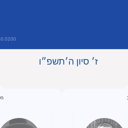
80.0200
ז׳ סיון ה׳תשפ״ו
הל