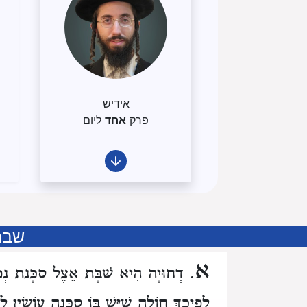
אידיש
פרק
אחד
ליום
שבת
א
. דְחוּיָה הִיא שַׁבָּת אֵצֶל סַכָּנַת נְפָ
לְפִיכָךְ חוֹלֶה שֶׁיֵּשׁ בּוֹ סַכָּנָה עוֹשִׂין לו