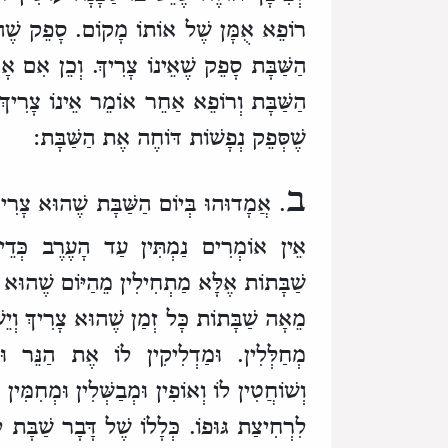
רוֹפֵא אֻמָּן שֶׁל אוֹתוֹ מָקוֹם.
סָפֵק שֶׁה
הַשַּׁבָּת סָפֵק שֶׁאֵינוֹ צָרִיךְ.
וְכֵן אִם אָ
הַשַּׁבָּת וְרוֹפֵא אַחֵר אוֹמֵר אֵינוֹ צָרִיךְ
שֶׁסְּפֵק נְפָשׁוֹת דּוֹחֶה אֶת הַשַּׁבָּת:
ב
. אֲמָדוּהוּ בְּיוֹם הַשַּׁבָּת שֶׁהוּא צָרִיך
אֵין אוֹמְרִים נַמְתִּין עַד הָעֶרֶב כְּדֵי ש
שַׁבָּתוֹת
אֶלָּא מַתְחִילִין מֵהַיּוֹם שֶׁהוּא שׁ
מֵאָה שַׁבָּתוֹת
כָּל זְמַן שֶׁהוּא צָרִיךְ וְיֵ
מְחַלְּלִין.
וּמַדְלִיקִין לוֹ אֶת הַנֵּר וּמְ
וְשׁוֹחֲטִין לוֹ וְאוֹפִין וּמְבַשְּׁלִין וּמְחִמִּין ל
לִרְחִיצַת גּוּפוֹ.
כְּלָלוֹ שֶׁל דָּבָר שַׁבָּת לְ