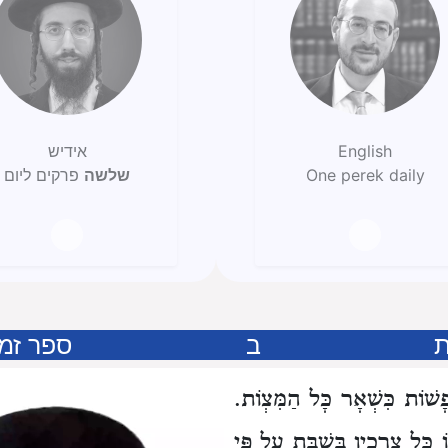
English
אידיש
One perek daily
שלשה
פרקים ליום
ב
ספר זמ
שׁוֹת כִּשְׁאָר כָּל הַמִּצְוֹת.
ֹ כָּל צְרָכָיו בְּשַׁבָּת
עַל פִּי