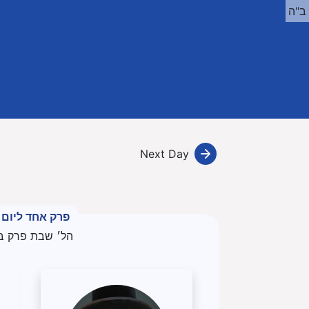
ב"ה
Next Day
פרק אחד ליום
הל׳ שבת פרק ב