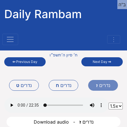
ב"ה
Daily Rambam
⋮
ח׳ סיון ה׳תשפ״ו
⇦
Previous Day
Next Day
⇨
נדרים
ז
נדרים
ח
נדרים
ט
Download audio - נדרים
ז