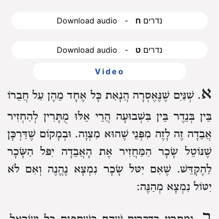
Download audio - נדרים
ח
Download audio - נדרים
ט
Video
א
. שְׁנַּיִם שֶׁנֶּאֶסְרָה הֲנָאַת כָּל אֶחָד מֵהֶן עַל חֲבֵרוֹ
בֵּין בְּנֵדֶר בֵּין בִּשְׁבוּעָה הֲרֵי אֵלּוּ מֻתָּרִין לְהַחְזִיר
אֲבֵדָה זֶה לָזֶה מִפְּנֵי שֶׁהוּא מִצְוָה. וּבְמָקוֹם שֶׁדַּרְכָּן
שֶׁנּוֹטֵל שָׂכָר הַמַּחֲזִיר אֶת הָאֲבֵדָה יִפּל הַשָּׂכָר
לַהֶקְדֵּשׁ. שֶׁאִם יִטּל שָׂכָר נִמְצָא נֶהֱנֶה וְאִם לֹא
יִטּוֹל נִמְצָא מְהַנֶּה:
ב