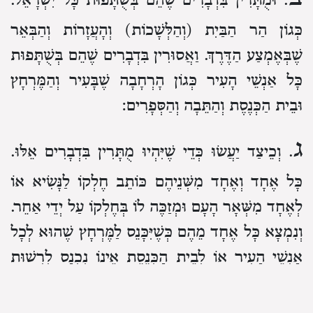
. וּמֻתָּרִין בִּדְבָרִים שֶׁהֵם בְּשֻׁתָּפוּת כָּל יִשְׂרָאֵל.
כְּגוֹן הַר הַבַּיִת (וְהַלְּשָׁכוֹת) וְהָעֲזָרוֹת וְהַבְּאֵר
שֶׁבְּאֶמְצַע הַדֶּרֶךְ. וַאֲסוּרִין בִּדְבָרִים שֶׁהֵם בְּשֻׁתָּפוּת
כָּל אַנְשֵׁי הָעִיר כְּגוֹן הָרְחָבָה שֶׁבָּעִיר וְהַמֶּרְחָץ
וּבֵית הַכְּנֶסֶת וְהַתֵּבָה וְהַסְּפָרִים:
ג
. וְכֵיצַד יַעֲשׂוּ כְּדֵי שֶׁיִּהְיוּ מֻתָּרִין בִּדְבָרִים אֵלּוּ.
כָּל אֶחָד וְאֶחָד מִשְּׁנֵיהֶם כּוֹתֵב חֶלְקוֹ לַנָּשִׂיא אוֹ
לְאֶחָד מִשְּׁאָר הָעָם וּמְזַכֶּה לוֹ בְּחֶלְקוֹ עַל יְדֵי אַחֵר.
וְנִמְצָא כָּל אֶחָד מֵהֶם כְּשֶׁיִּכָּנֵס לַמֶּרְחָץ שֶׁהוּא לְכָל
אַנְשֵׁי הָעִיר אוֹ לְבֵית הַכְּנֶסֶת אֵינוֹ נִכְנָס לִרְשׁוּת
חֲבֵרוֹ אֶלָּא לִרְשׁוּת אֲחֵרִים שֶׁהֲרֵי כָּל אֶחָד מֵהֶם
נִסְתַּלֵּק מֵחֶלְקוֹ שֶׁבְּמָקוֹם זֶה וּנְתָנוֹ בְּמַתָּנָה: