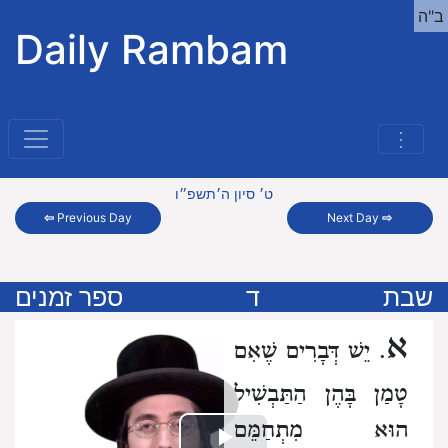
ב"ה
Daily Rambam
⋮
ט׳ סיון ה׳תשפ״ו
⇦
Previous Day
Next Day
⇨
שבת
ד
ספר זמנים
א
. יֵשׁ דְּבָרִים שֶׁאִם
טָמַן בָּהֶן הַתַּבְשִׁיל
הוּא מִתְחַמֵּם