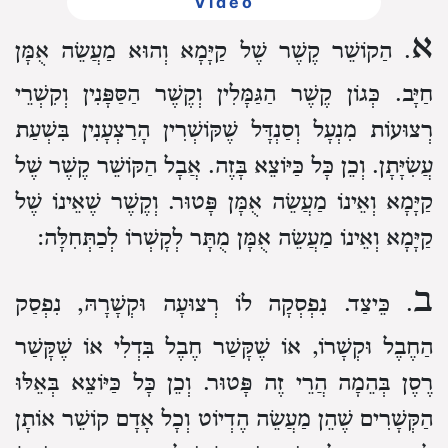
Video
א
. הַקוֹשֵׁר קֶשֶׁר שֶׁל קַיָּמָא
וְהוּא מַעֲשֵׂה אֻמָּן
חַיָּב.
כְּגוֹן קֶשֶׁר הַגַּמָּלִין וְקֶשֶׁר הַסַּפָּנִין
וְקִשְׁרֵי
רְצוּעוֹת מִנְעָל וְסַנְדָּל שֶׁקּוֹשְׁרִין הָרַצְעָנִין
בִּשְׁעַת
עֲשִׂיָּתָן.
וְכֵן כָּל כַּיּוֹצֵא בָּזֶה.
אֲבָל הַקּוֹשֵׁר קֶשֶׁר שֶׁל
קַיָּמָא וְאֵינוֹ מַעֲשֵׂה אֻמָּן פָּטוּר.
וְקֶשֶׁר שֶׁאֵינוֹ שֶׁל
קַיָּמָא וְאֵינוֹ מַעֲשֵׂה אֻמָּן
מֻתָּר לְקָשְׁרוֹ לְכַתְּחִלָּה:
ב
. כֵּיצַד.
נִפְסְקָה לוֹ רְצוּעָה וּקְשָׁרָהּ,
נִפְסַק
הַחֶבֶל וּקְשָׁרוֹ, אוֹ שֶׁקָּשַׁר חֶבֶל בִּדְלִי
אוֹ שֶׁקָּשַׁר
רֶסֶן בְּהֵמָה
הֲרֵי זֶה פָּטוּר.
וְכֵן כָּל כַּיּוֹצֵא בְּאֵלּוּ
הַקְּשָׁרִים
שֶׁהֵן מַעֲשֵׂה הֶדְיוֹט
וְכָל אָדָם קוֹשֵׁר אוֹתָן