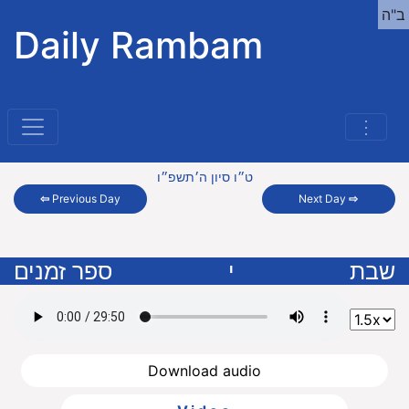
ב"ה
Daily Rambam
⋮
ט״ו סיון ה׳תשפ״ו
⇦
Previous Day
Next Day
⇨
שבת
י
ספר זמנים
Download audio