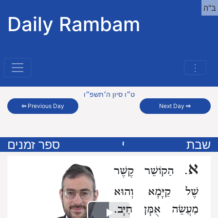
ב"ה
Daily Rambam
⋮
ט״ו סיון ה׳תשפ״ו
⇦
Previous Day
Next Day
⇨
שבת
י
ספר זמנים
א
. הַקוֹשֵׁר קֶשֶׁר
שֶׁל קַיָּמָא וְהוּא
מַעֲשֵׂה אֻמָּן חַיָּב.