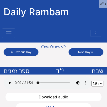
ב"ה
Daily Rambam
⋮
י״ט סיון ה׳תשפ״ו
⇦
Previous Day
Next Day
⇨
שבת
י״ד
ספר זמנים
Download audio