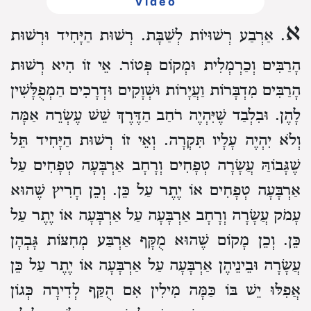
Video
א
. אַרְבַע רְשׁוּיוֹת לְשַׁבָּת. רְשׁוּת הַיָּחִיד וּרְשׁוּת
הָרַבִּים וְכַרְמְלִית וּמְקוֹם פְּטוֹר.
אֵי זוֹ הִיא רְשׁוּת
הָרַבִּים מִדְבָּרוֹת וַעֲיָרוֹת וּשְׁוָקִים וּדְרָכִים הַמְפֻלָּשִׁין
לָהֶן. וּבִלְבַד שֶׁיִּהְיֶה רֹחַב הַדֶּרֶךְ שֵׁשׁ עֶשְׂרֵה אַמָּה
וְלֹא יִהְיֶה עָלָיו תִּקְרָה.
וְאֵי זוֹ רְשׁוּת הַיָּחִיד תֵּל
שֶׁגָּבוֹהַּ עֲשָׂרָה טְפָחִים וְרָחָב אַרְבָּעָה טְפָחִים עַל
אַרְבָּעָה טְפָחִים אוֹ יֶתֶר עַל כֵּן. וְכֵן חָרִיץ שֶׁהוּא
עָמֹק עֲשָׂרָה וְרָחָב אַרְבָּעָה עַל אַרְבָּעָה אוֹ יֶתֶר עַל
כֵּן. וְכֵן מָקוֹם שֶׁהוּא מֻקָּף אַרְבַּע מְחִצּוֹת גָּבְהָן
עֲשָׂרָה וּבֵינֵיהֶן אַרְבָּעָה עַל אַרְבָּעָה אוֹ יֶתֶר עַל כֵּן
אֲפִלּוּ יֵשׁ בּוֹ כַּמָּה מִילִין אִם הֻקַּף לְדִירָה כְּגוֹן