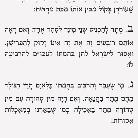
שֶׁעוֹרְרָן בְּקוֹל מַכִּין אוֹתוֹ מַכַּת מַרְדּוּת:
ב
. מֻתָּר לְהַכְנִיס שְׁנֵי מִינִין לְסַהַר אֶחָד. וְאִם רָאָה
אוֹתָם רוֹבְעִים זֶה אֶת זֶה אֵינוֹ זָקוּק לְהַפְרִישָׁן.
וְאָסוּר לְיִשְׂרָאֵל לִתֵּן בְּהֶמְתּוֹ לְעַכּוּ״ם לְהַרְבִּיעָהּ
לוֹ:
ג
. מִי שֶׁעָבַר וְהִרְכִּיב בְּהֶמְתּוֹ כִּלְאַיִם הֲרֵי הַנּוֹלָד
מֵהֶם מֻתָּר בַּהֲנָאָה. וְאִם הָיָה מִין טְהוֹרָה עִם מִין
טְהוֹרָה מֻתָּר בַּאֲכִילָה כְּמוֹ שֶׁבֵּאַרְנוּ בְּמַאֲכָלוֹת
אֲסוּרוֹת: