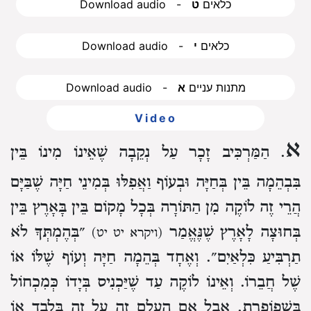
Download audio - כלאים
ט
Download audio - כלאים
י
Download audio - מתנות עניים
א
Video
א
. הַמַּרְכִּיב זָכָר עַל נְקֵבָה שֶׁאֵינוֹ מִינוֹ בֵּין
בִּבְהֵמָה בֵּין בְּחַיָּה וּבְעוֹף וַאֲפִלּוּ בְּמִינֵי חַיָּה שֶׁבַּיָּם
הֲרֵי זֶה לוֹקֶה מִן הַתּוֹרָה בְּכָל מָקוֹם בֵּין בָּאָרֶץ בֵּין
בְּחוּצָה לָאָרֶץ שֶׁנֶּאֱמַר
״בְּהֶמְתְּךָ לֹא
(ויקרא יט יט)
תַרְבִּיעַ כִּלְאַיִם״. וְאֶחָד בְּהֵמָה חַיָּה וְעוֹף שֶׁלּוֹ אוֹ
שֶׁל חֲבֵרוֹ. וְאֵינוֹ לוֹקֶה עַד שֶׁיַּכְנִיס בְּיָדוֹ כְּמִכְחוֹל
בִּשְׁפוֹפֶרֶת. אֲבָל אִם הֶעֱלָם זֶה עַל זֶה בִּלְבַד אוֹ