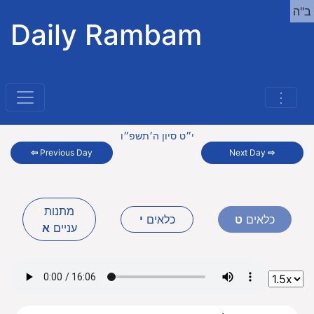
ב"ה
Daily Rambam
⋮
י״ט סיון ה׳תשפ״ו
⇦
Previous Day
Next Day
⇨
מתנות
כלאים
ט
כלאים
י
עניים
א