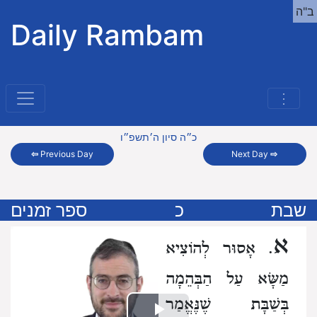
ב"ה
Daily Rambam
⋮
כ״ה סיון ה׳תשפ״ו
⇦
Previous Day
Next Day
⇨
שבת
כ
ספר זמנים
א
. אָסוּר לְהוֹצִיא
מַשָּׂא עַל הַבְּהֵמָה
בְּשַׁבָּת שֶׁנֶּאֱמַר