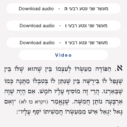
Download audio - מעשר שני ונטע רבעי
ה
Download audio - מעשר שני ונטע רבעי
ו
Download audio - מעשר שני ונטע רבעי
ז
Video
א
. הַפּוֹדֶה מַעַשְׂרוֹ לְעַצְמוֹ
בֵּין שֶׁהוּא שֶׁלּוֹ
בֵּין
שֶׁנָּפַל לוֹ בִּירֻשָּׁה
בֵּין שֶׁנִּתַּן לוֹ בְּטִבְלוֹ מַתָּנָה כְּמוֹ
שֶׁבֵּאַרְנוּ.
הֲרֵי זֶה מוֹסִיף עָלָיו חֹמֶשׁ.
אִם הָיָה שָׁוֶה
אַרְבָּעָה נוֹתֵן חֲמִשָּׁה.
שֶׁנֶּאֱמַר
״וְאִם
(ויקרא כז לא)
גָּאל יִגְאַל אִישׁ מִמַּעַשְׂרוֹ
חֲמִשִׁיתוֹ יֹסֵף עָלָיו״: