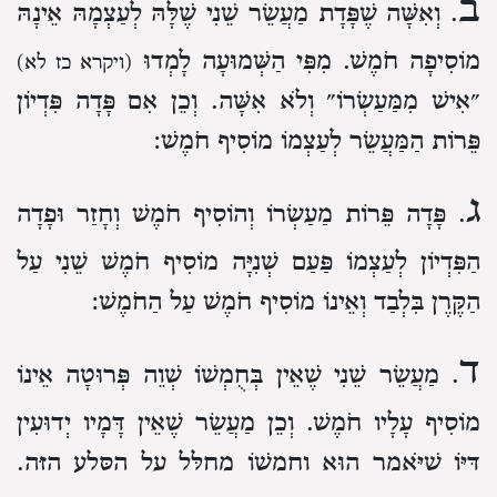
ב
. וְאִשָּׁה שֶׁפָּדָת מַעֲשֵׂר שֵׁנִי שֶׁלָּהּ לְעַצְמָהּ
אֵינָהּ
מוֹסִיפָה חֹמֶשׁ.
מִפִּי הַשְּׁמוּעָה לָמְדוּ
(ויקרא כז לא)
״אִישׁ מִמַּעַשְׂרוֹ״ וְלֹא אִשָּׁה.
וְכֵן אִם פָּדָה פִּדְיוֹן
פֵּרוֹת הַמַּעֲשֵׂר לְעַצְמוֹ מוֹסִיף חֹמֶשׁ:
ג
. פָּדָה פֵּרוֹת מַעַשְׂרוֹ וְהוֹסִיף חֹמֶשׁ
וְחָזַר וּפָדָה
הַפִּדְיוֹן לְעַצְמוֹ פַּעַם שְׁנִיָּה
מוֹסִיף חֹמֶשׁ שֵׁנִי עַל
הַקֶּרֶן בִּלְבַד
וְאֵינוֹ מוֹסִיף חֹמֶשׁ עַל הַחֹמֶשׁ:
ד
. מַעֲשֵׂר שֵׁנִי שֶׁאֵין בְּחֻמְשׁוֹ שְׁוֵה פְּרוּטָה
אֵינוֹ
מוֹסִיף עָלָיו חֹמֶשׁ.
וְכֵן מַעֲשֵׂר שֶׁאֵין דָּמָיו יְדוּעִין
דַּיּוֹ שֶׁיֹּאמַר הוּא וְחֻמְשׁוֹ מְחֻלָּל עַל הַסֶּלַע הַזֶּה.