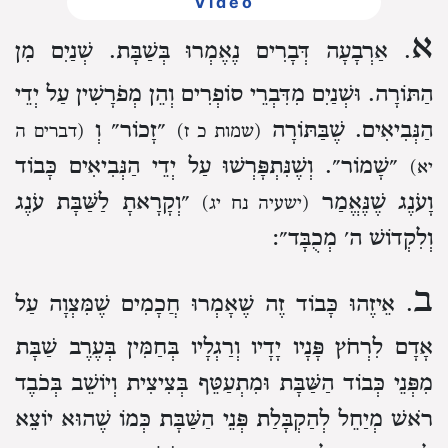
Video
א
. אַרְבָעָה דְּבָרִים נֶאֶמְרוּ בְּשַׁבָּת. שְׁנַיִם מִן
הַתּוֹרָה. וּשְׁנַיִם מִדִּבְרֵי סוֹפְרִים וְהֵן מְפֹרָשִׁין עַל יְדֵי
הַנְּבִיאִים. שֶׁבַּתּוֹרָה
״זָכוֹר״ וְ
(שמות כ ז)
(דברים ה
״שָׁמוֹר״. וְשֶׁנִּתְפָּרְשׁוּ עַל יְדֵי הַנְּבִיאִים כָּבוֹד
יא)
וָעֹנֶג שֶׁנֶּאֱמַר
״וְקָרָאתָ לַשַּׁבָּת עֹנֶג
(ישעיה נח יג)
וְלִקְדוֹשׁ ה׳ מְכֻבָּד״:
ב
. אֵיזֶהוּ כָּבוֹד זֶה שֶׁאָמְרוּ חֲכָמִים שֶׁמִּצְוָה עַל
אָדָם לִרְחֹץ פָּנָיו יָדָיו וְרַגְלָיו בְּחַמִּין בְּעֶרֶב שַׁבָּת
מִפְּנֵי כְּבוֹד הַשַּׁבָּת וּמִתְעַטֵּף בְּצִיצִית וְיוֹשֵׁב בְּכֹבֶד
רֹאשׁ מְיַחֵל לְהַקְבָּלַת פְּנֵי הַשַּׁבָּת כְּמוֹ שֶׁהוּא יוֹצֵא