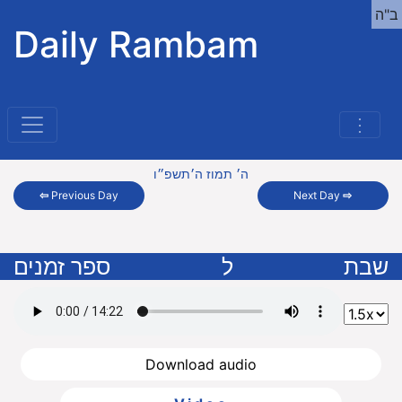
ב"ה
Daily Rambam
⋮
ה׳ תמוז ה׳תשפ״ו
⇦
Previous Day
Next Day
⇨
שבת
ל
ספר זמנים
Download audio