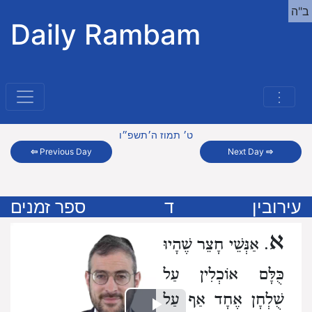
ב"ה
Daily Rambam
⋮
ט׳ תמוז ה׳תשפ״ו
⇦
Previous Day
Next Day
⇨
עירובין
ד
ספר זמנים
א
. אַנְּשֵׁי חָצֵר שֶׁהָיוּ
כֻּלָּם אוֹכְלִין עַל
שֻׁלְחָן אֶחָד אַף עַל