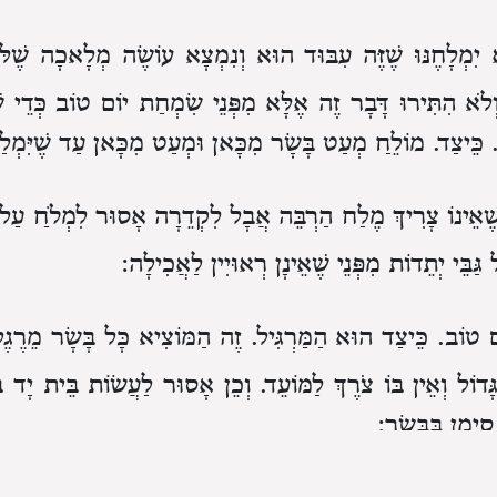
יִמְלָחֶנּוּ
שֶׁזֶּה עִבּוּד הוּא וְנִמְצָא עוֹשֶׂה מְלָאכָה שֶׁלּ
ְלֹא הִתִּירוּ דָּבָר זֶה אֶלָּא מִפְּנֵי שִׂמְחַת יוֹם טוֹב
כְּדֵי ש
כֵּיצַד.
מוֹלֵחַ מְעַט בָּשָׂר מִכָּאן וּמְעַט מִכָּאן
עַד שֶׁיִּמְל
ֶׁאֵינוֹ צָרִיךְ מֶלַח הַרְבֵּה
אֲבָל לִקְדֵרָה אָסוּר לִמְלֹחַ עַל 
גַּבֵּי יְתֵדוֹת
מִפְּנֵי שֶׁאֵינָן רְאוּיִין לַאֲכִילָה:
ֹם טוֹב.
כֵּיצַד הוּא הַמַּרְגִּיל.
זֶה הַמּוֹצִיא כָּל בָּשָׂר מֵרֶג
ָדוֹל וְאֵין בּוֹ צֹרֶךְ לַמּוֹעֵד.
וְכֵן אָסוּר לַעֲשׂוֹת בֵּית יָד בַּ
ִימָן בַּבָּשָׂר: