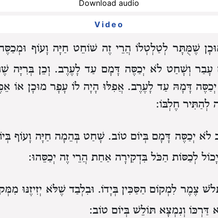
Download audio
Video
ָן שֶׁמֻּתָּר לְטַלְטְלוֹ
הֲרֵי זֶה שׁוֹחֵט חַיָּה וָעוֹף וּמְכַסֶּה
 עָבַר וְשָׁחַט
לֹא יְכַסֶּה דָּמָם עַד לָעֶרֶב.
וְכֵן בְּרִיָּה
כַסֶּה דָּמָהּ עַד לָעֶרֶב.
אֲפִלּוּ הָיָה לוֹ עָפָר מוּכָן אוֹ אֵפ
 לְהַתִּיר חֶלְבּוֹ:
ב
לֹא יְכַסֶּה דָּמָם בְּיוֹם טוֹב.
שָׁחַט בְּהֵמָה חַיָּה וָעוֹף בְּיו
ָכוֹל לְכַסּוֹת הַכֹּל בִּדְקִירָה אַחַת
הֲרֵי זֶה יְכַסֵּהוּ:
לֹשׁ צֶמֶר לִמְקוֹם הַסַּכִּין בְּיָדוֹ.
וּבִלְבַד שֶׁלֹּא יְזִיזֶנּוּ מִמְּק
דַּרְכּוֹ וְנִמְצָא תּוֹלֵשׁ בְּיוֹם טוֹב: