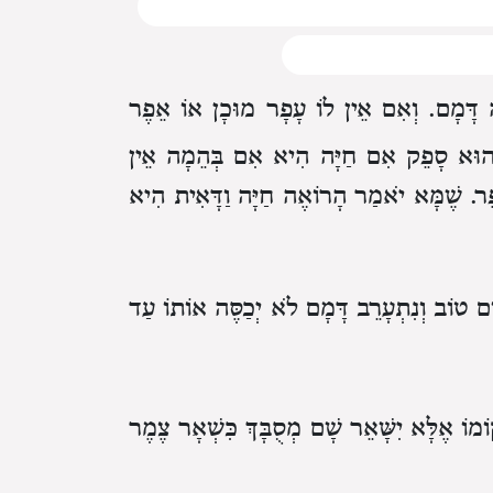
 דָּמָם.
וְאִם אֵין לוֹ עָפָר מוּכָן אוֹ אֵפֶר
 שֶׁהוּא סָפֵק אִם חַיָּה הִיא אִם בְּהֵמָה
אֵין
ֶר.
שֶׁמָּא יֹאמַר הָרוֹאֶה חַיָּה וַדָּאִית הִיא
ֹם טוֹב וְנִתְעָרֵב דָּמָם
לֹא יְכַסֶּה אוֹתוֹ עַד
וֹמוֹ
אֶלָּא יִשָּׁאֵר שָׁם מְסֻבָּךְ כִּשְׁאָר צֶמֶר