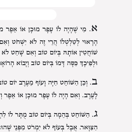
א
. מִי שֶׁהָיָה לוֹ עָפָר מוּכָן
אוֹ אֵפֶר מוּכ
הָרָאוּי לְטַלְטְלוֹ הֲרֵי זֶה לֹא יִשְׁחֹט
וְאִם
שׁוֹחֲטִין אוֹתָהּ בְּיוֹם טוֹב
וְאִם שָׁחַט לֹא יְ
וּלְפִיכָךְ כִּסָּה דָּמוֹ בְּיוֹם טוֹב
וְיָבוֹא הָרוֹאֶה
ב
. וְכֵן הַשּׁוֹחֵט חַיָּה וָעוֹף מֵעֶרֶב יוֹם טוֹ
לָעֶרֶב.
וְאִם הָיָה לוֹ עָפָר מוּכָן אוֹ אֵפֶר וְי
ג
. הַשּׁוֹחֵט בְּהֵמָה בְּיוֹם טוֹב
מֻתָּר לוֹ לִתְ
הַצַּוָּאר.
אֲבָל בְּעוֹף לֹא יִמְרֹט מִפְּנֵי שֶׁהוּא 