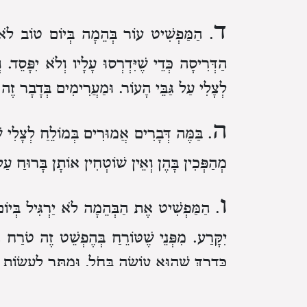
ד
. הַמַּפְשִׁיט עוֹר בְּהֵמָה בְּיוֹם טוֹב
לֹא 
הַדְּרִיסָה
כְּדֵי שֶׁיִּדְרְסוּ עָלָיו וְלֹא יִפָּסֵד.
ו
לְצָלִי עַל גַּבֵּי הָעוֹר.
וּמַעֲרִימִים בְּדָבָר זֶה.
ה
. בַּמֶּה דְּבָרִים אֲמוּרִים בְּמוֹלֵחַ לְצָלִי ש
מְהַפְּכִין בָּהֶן
וְאֵין שׁוֹטְחִין אוֹתָן בָּרוּחַ עַל 
ו
. הַמַּפְשִׁיט אֶת הַבְּהֵמָה לֹא יַרְגִּיל בְּיו
יִקָּרַע.
מִפְּנֵי שֶׁטּוֹרֵחַ בְּהֶפְשֵׁט זֶה טֹרַח גּ
כְּדֶרֶךְ שֶׁהוּא עוֹשֶׂה בְּחֹל.
וּמֻתָּר לַעֲשׂוֹת ס
ז