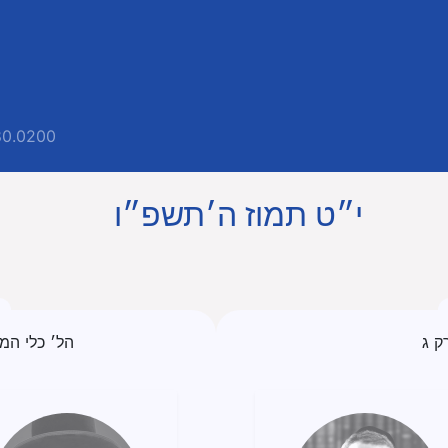
80.0200
י״ט תמוז ה׳תשפ״ו
ק ג
הל׳ כלי המ