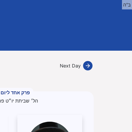
ב"ה
Next Day
פרק אחד ליום
הל׳ שביתת יו״ט פר