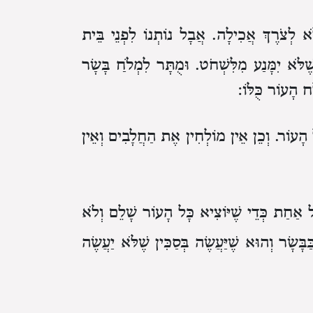
ֹא לְצֹרֶךְ אֲכִילָה.
אֲבָל נוֹתְנוֹ לִפְנֵי בֵּית
ֶׁלֹּא יִמָּנַע מִלִּשְׁחֹט.
וּמֻתָּר לִמְלֹחַ בָּשָׂר
ַח הָעוֹר כֻּלּוֹ:
הָעוֹר.
וְכֵן אֵין מוֹלְחִין אֶת הַחֲלָבִים
וְאֵין
ֶל אַחַת
כְּדֵי שֶׁיּוֹצִיא כָּל הָעוֹר שָׁלֵם וְלֹא
בָּשָׂר
וְהוּא שֶׁיַּעֲשֶׂה בְּסַכִּין שֶׁלֹּא יַעֲשֶׂה