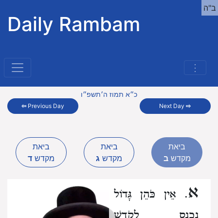
ב"ה
Daily Rambam
⋮
כ״א תמוז ה׳תשפ״ו
⇦
Previous Day
Next Day
⇨
ביאת
ביאת
ביאת
מקדש
ב
מקדש
ג
מקדש
ד
א
. אֵין כֹּהֵן גָּדוֹל
נִכְנָס לְקֹדֶשׁ