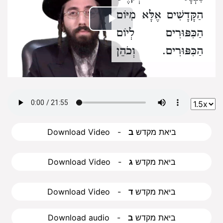
הַקָּדָשִׁים אֶלָּא מִיּוֹם
Play
הַכִּפּוּרִים לְיוֹם
הַכִּפּוּרִים.
וְכֹהֵן
Video
הֶדְיוֹט נִכְנָס לַקֹּדֶשׁ
לַעֲבוֹדָה בְּכָל יוֹם:
ב
. וְהֻזְהֲרוּ כָּל
Download Video - ביאת מקדש
ב
הַכֹּהֲנִים
שֶׁלֹּא יִכָּנְסוּ
לַקֹּדֶשׁ אוֹ לְקֹדֶשׁ
Download Video - ביאת מקדש
ג
הַקָּדָשִׁים
שֶׁלֹּא
בִּשְׁעַת עֲבוֹדָה
Download Video - ביאת מקדש
ד
שֶׁנֶּאֱמַר
(ויקרא טז ב)
Download audio - ביאת מקדש
ב