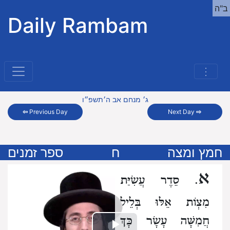
ב"ה
Daily Rambam
⋮
ג׳ מנחם אב ה׳תשפ״ו
⇦
Previous Day
Next Day
⇨
חמץ ומצה
ח
ספר זמנים
א
. סֵדֶר עֲשִׂיַּת
מִצְוֹת אֵלּוּ
בְּלֵיל
חֲמִשָּׁה עָשָׂר כָּךְ