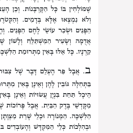
שֶׁמּוֹלְחִין בּוֹ כָּל הַקָּרְבָּנוֹת.
וְכֵן הָע
וְלֹא נִמְצְאוּ אֶלָּא בְּדָמִים.
וְהַקְּטֹר
הַפָּנִים וּשְׂכַר עוֹשֵׂי לֶחֶם הַפָּנִים.
וְה
אֲדֻמָּה וְשָׂעִיר הַמִּשְׁתַּלֵּחַ וְלָשׁוֹן שׁ
קַרְנָיו.
כָּל אֵלּוּ בָּאִין מִתְּרוּמַת הַלִּשְׁכּ
ב
. אֲבָל פַּר הֶעְלֵם דָּבָר שֶׁל צִבּוּר ו
בַּתְּחִלָּה גּוֹבִין לָהֶן וְאֵינָן בָּאִין מִתְּרו
הֵיכָל תַּחַת בִּנְיָן עֲשׂוּיוֹת וְאֵינָן בָּאִי
מִקָּדְשֵׁי בֶּדֶק הַבַּיִת.
אֲבָל פָּרוֹכוֹת שֶׁ
הַלִּשְׁכָּה.
הַמְּנוֹרָה וּכְלֵי שָׁרֵת מִצְוָתָן 
וּבְהִלְכוֹת כְּלֵי הַמִּקְדָּשׁ וְהָעוֹבְדִים