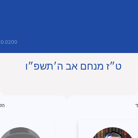
80.0200
ט״ז מנחם אב ה׳תשפ״ו
ד
הל