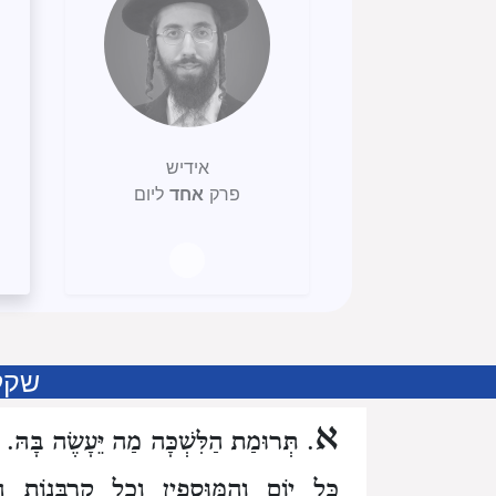
אידיש
פרק
אחד
ליום
שקל
א
. תְּרוּמַת הַלִּשְׁכָּה מַה יֵּעָשֶׂה בָּהּ.
כָּל יוֹם וְהַמּוּסָפִין וְכָל קָרְבְּנוֹת הַצ