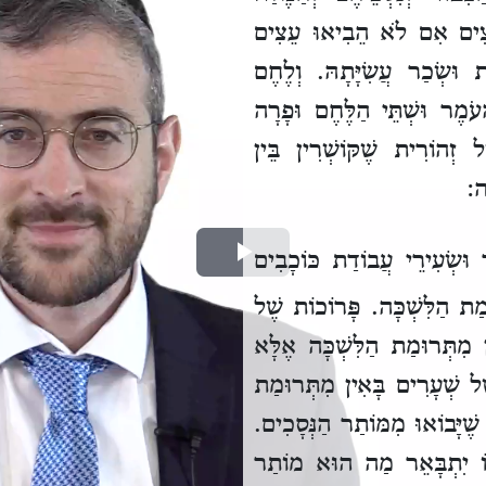
ֵצִים אִם לֹא הֵבִיאוּ עֵצִים
ֶת וּשְׂכַר עֲשִׂיָּתָהּ.
וְלֶחֶם
ָעֹמֶר וּשְׁתֵּי הַלֶּחֶם וּפָרָה
ֶל זְהוֹרִית שֶׁקּוֹשְׁרִין בֵּין
ָה:
ּשְׂעִירֵי עֲבוֹדַת כּוֹכָבִים
Play
ּמַת הַלִּשְׁכָּה.
פָּרוֹכוֹת שֶׁל
Video
ן מִתְּרוּמַת הַלִּשְׁכָּה אֶלָּא
ל שְׁעָרִים בָּאִין מִתְּרוּמַת
שֶׁיָּבוֹאוּ מִמּוֹתַר הַנְּסָכִים.
 בּוֹ יִתְבָּאֵר מַה הוּא מוֹתַר