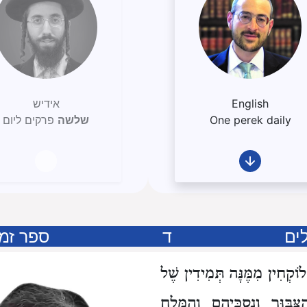
English
אידיש
One perek daily
שלשה
פרקים ליום
ים
ד
ספר זמ
לוֹקְחִין מִמֶּנָּה תְּמִידִין שֶׁל
ִּבּוּר וְנִסְכֵּיהֶם וְהַמֶּלַח