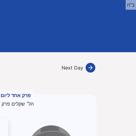
ב"ה
Next Day
פרק אחד ליום
הל׳ שקלים פרק 