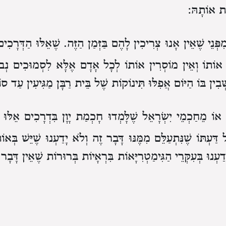
ֹת אוֹתָהּ:
ִפְּנֵי שֶׁאֵין אָנוּ צְרִיכִין לָהֶם בַּזְּמַן הַזֶּה.
שֶׁאֵלּוּ הַדְּרָכִ
 אוֹתוֹ
וְאֵין מוֹסְרִין אוֹתוֹ לְכָל אָדָם אֶלָּא לִסְמוּכִים נְבו
ְבִין בּוֹ הַיּוֹם
אֲפִלּוּ תִּינוֹקוֹת שֶׁל בֵּית רַבָּן מַגִּיעִין עַד סוֹ
 אוֹ מֵחַכְמֵי יִשְׂרָאֵל
שֶׁלָּמְדוּ חָכְמַת יָוָן
בִּדְרָכִים אֵלּוּ ש
 דַּעְתּוֹ שֶׁנִּתְעַלֵּם מִמֶּנּוּ דָּבָר זֶה
וְלֹא יָדַעְנוּ שֶׁיֵּשׁ בְּאו
ָּדַעְנוּ בְּעִקְּרֵי הַגִּימַטְרִיָּאוֹת
בִּרְאָיוֹת בְּרוּרוֹת שֶׁאֵין דָּבָ
ֹן מְעַט מֵחֶשְׁבּוֹן הָרָאוּי לְאוֹתָהּ הַדֶּרֶךְ.
בְּכַוָּנָה עָשִׂינוּ