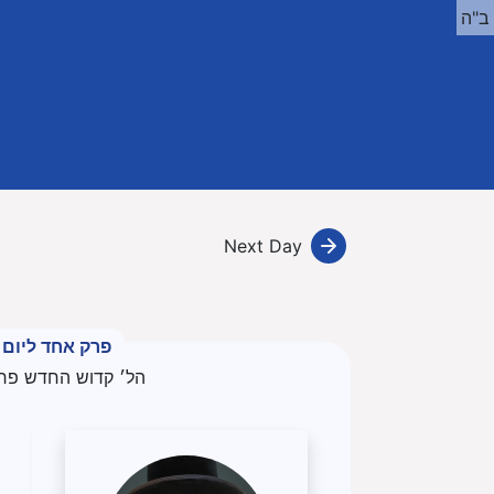
ב"ה
Next Day
פרק אחד ליום
הל׳ קדוש החדש פרק