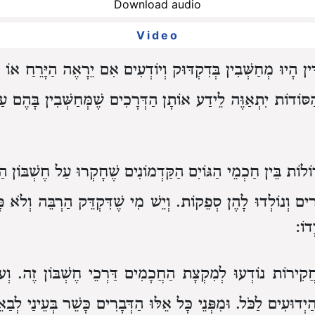
Download audio
Video
ִין הָיוּ מְחַשְּׁבִין בְּדִקְדּוּק
וְיוֹדְעִים
אִם יֵרָאֶה הַיָּרֵחַ אוֹ 
סּוֹדוֹת
יִתְאַוֶּה לֵידַע
אוֹתָן הַדְּרָכִים שֶׁמְּחַשְּׁבִין בָּהֶם
עַ
וֹלוֹת
בֵּין חַכְמֵי הַגּוֹיִם הַקַּדְמוֹנִים
שֶׁחָקְרוּ עַל חֶשְׁבּוֹן הַת
ָרִים וְנוֹלְדוּ לָהֶן סְפֵקוֹת.
וְיֵשׁ מִי שֶׁדִּקְדֵּק הַרְבֵּה וְלֹא פָּ
דוֹ:
חֲקִירוֹת
נוֹדְעוּ לְמִקְצָת הַחֲכָמִים דַּרְכֵי חֶשְׁבּוֹן זֶה.
וְע
הַיְדוּעִים לַכֹּל.
וּמִפְּנֵי כָּל אֵלּוּ הַדְּבָרִים כָּשֵׁר בְּעֵינַי
לְבַאֵ