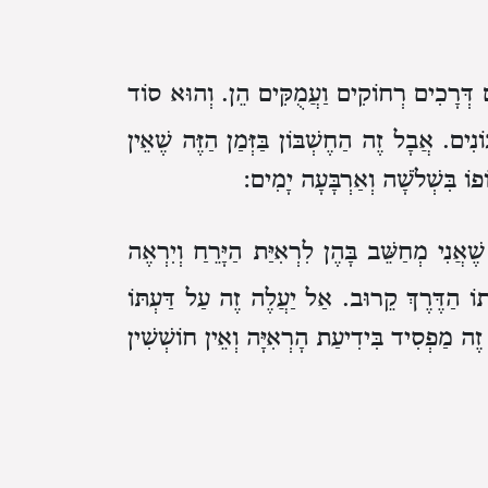
ים דְּרָכִים רְחוֹקִים וַעֲמֻקִּים הֵן.
וְהוּא סוֹד
ֹנִים.
אֲבָל זֶה הַחֶשְׁבּוֹן בַּזְּמַן הַזֶּה
שֶׁאֵין
פוֹ
בִּשְׁלֹשָׁה וְאַרְבָּעָה יָמִים:
ֶׁאֲנִי מְחַשֵּׁב בָּהֶן לִרְאִיַּת הַיָּרֵחַ
וְיִרְאֶה
ֹתוֹ הַדֶּרֶךְ קֵרוּב.
אַל יַעֲלֶה זֶה עַל דַּעְתּוֹ
ר זֶה מַפְסִיד
בִּידִיעַת הָרְאִיָּה וְאֵין חוֹשְׁשִׁין
 זֶה
לְפִי שֶׁיֵּשׁ כְּנֶגְדּוֹ יִתְרוֹן בְּדֶרֶךְ אַחֶרֶת