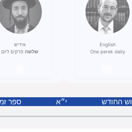
English
אידיש
One perek daily
שלשה
פרקים ליום
וש החודש
י״א
ספר זמ