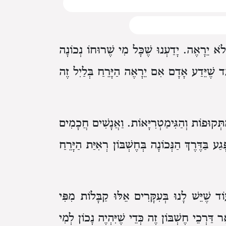
לֹא יֵרָאֶה.
יָדַעְנוּ
שֶׁכָּל מִי שֶׁרוּחוֹ נְכוֹנָה
ד שֶׁיֵּדַע אָדָם
אִם יֵרָאֶה הַיָּרֵחַ בְּלַיִל זֶה
ְּקוּפוֹת וְהַגִּימַטְרִיָּאוֹת.
וַאֲנָשִׁים חֲכָמִים
גַע בַּדֶּרֶךְ הַנְּכוֹנָה
בְּחֶשְׁבּוֹן רְאִיַּת הַיָּרֵחַ
וֹד שֶׁיֵּשׁ לָנוּ בְּעִקָּרִים אֵלּוּ
קַבָּלוֹת מִפִּי
ר דַּרְכֵי חֶשְׁבּוֹן זֶה
כְּדֵי שֶׁיִּהְיֶה נָכוֹן
לְמִי