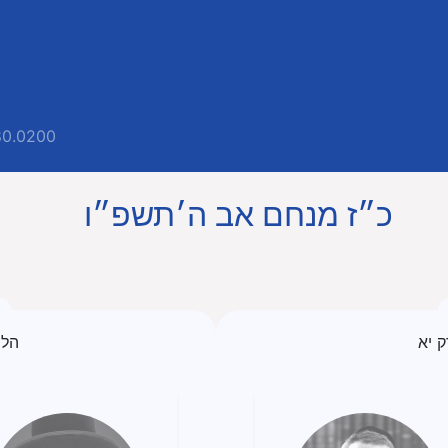
80.0200
כ״ז מנחם אב ה׳תשפ״ו
 יא
הל׳