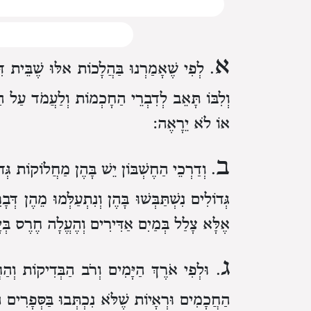
א
. לְפִי שֶׁאָמַרְנוּ בַּהֲלָכוֹת אלּוּ
שֶׁבֵּית דּ
וְלִבּוֹ תָּאֵב
לְדִבְרֵי הַחָכְמוֹת
וְלַעֲמֹד עַל הַ
אוֹ לֹא יֵרָאֶה:
ב
. וְדַרְכֵי הַחֶשְׁבּוֹן
יֵשׁ בָּהֶן מַחֲלוֹקוֹת גְּד
גְּדוֹלִים נִשְׁתַּבְּשׁוּ בָּהֶן
וְנִתְעַלְּמוּ מֵהֶן דְּב
אֶלָּא צָלַל בְּמַיִם אַדִּירִים
וְהֶעֱלָה חֶרֶס בְּיָ
ג
. וּלְפִי אֹרֶךְ הַיָּמִים וְרֹב הַבְּדִיקוֹת וְהַ
הַחֲכָמִים
וּרְאָיוֹת שֶׁלֹּא נִכְתְּבוּ בַּסְּפָרִים 