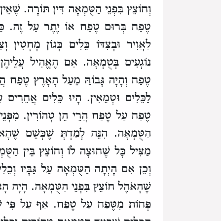
וְחוֹצֵץ בִּפְנֵי הַטֻּמְאָה דִּין תּוֹרָה. שֶׁא
טֶפַח בְּרוּם טֶפַח אוֹ יֶתֶר עַל זֶה. כֵּיצ
לַאֲוִיר וּבְצִדּוֹ כֵּלִים כְּגוֹן מְחָטִין וְצִנּ
נוֹגְעִים בְּטֻמְאָה. אִם הֶאֱהִיל עֲלֵיהֶן
טֶפַח וְהָיָה גָּבוֹהַּ מֵעַל הָאָרֶץ טֶפַח ה
לַכֵּלִים וּטְמֵאִין. הָיוּ כֵּלִים אֲחֵרִים עַל
טֶפַח עַל טֶפַח הֲרֵי הֵן טְהוֹרִין. מִפְּנֵי 
הַטֻּמְאָה. הִנֵּה לָמַדְתָּ שֶׁכְּשֵׁם שֶׁהָא
מַצִּיל כָּל שֶׁחוּצָה לוֹ וְחוֹצֵץ בֵּין הַטֻּמְא
וְכֵן אִם הָיְתָה הַטֻּמְאָה עַל גַּבָּיו וְכֵלִי
שֶׁהָאֹהֶל חוֹצֵץ בִּפְנֵי הַטֻּמְאָה. הָיָה ה
פָּחוֹת מִטֶּפַח עַל טֶפַח. אַף עַל פִּי שֶׁה