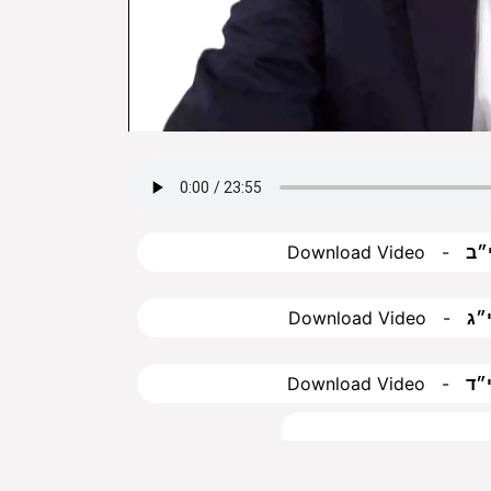
״ב
״ג
״ד
Previous Day