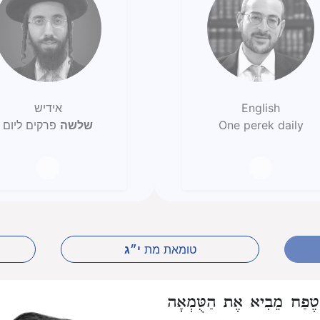
English
אידיש
One perek daily
שלשה
פרקים ליום
טומאת מת
י״ג
טֶפַח מֵבִיא אֶת הַטֻּמְאָה