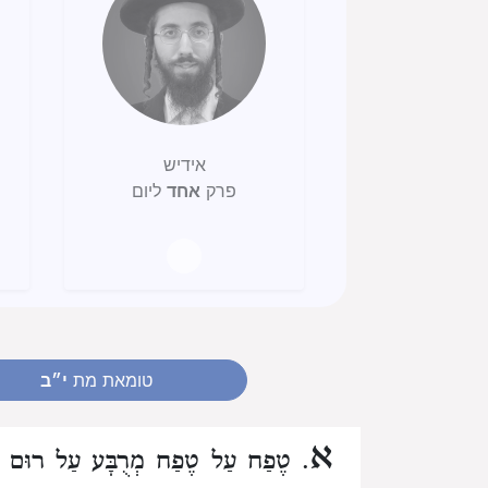
אידיש
פרק
אחד
ליום
טומאת מת
י״ב
א
. טֶפַח עַל טֶפַח מְרֻבָּע עַל רוּם 