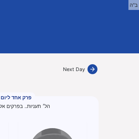
ב"ה
Next Day
פרק אחד ליום
הל׳ תעניות.. בפרקים אל