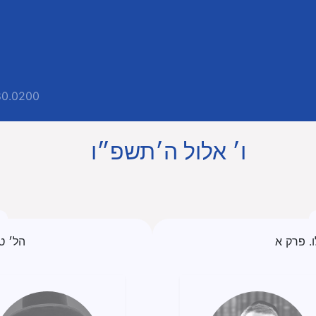
80.0200
ו׳ אלול ה׳תשפ״ו
ו. פרק א
הל׳ ט