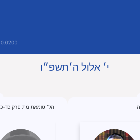
80.0200
י׳ אלול ה׳תשפ״ו
ה
הל׳ טומאת מת פרק כד-כה.