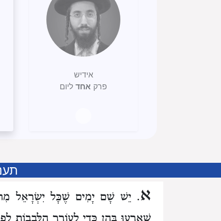
אידיש
פרק
אחד
ליום
תענ
א
. יֵשׁ שָׁם יָמִים שֶׁכָּל יִשְׂרָאֵל מִתְע
שֶׁאֵרְעוּ בָּהֶן כְּדֵי לְעוֹרֵר הַלְּבָבוֹת לִפְתֹ