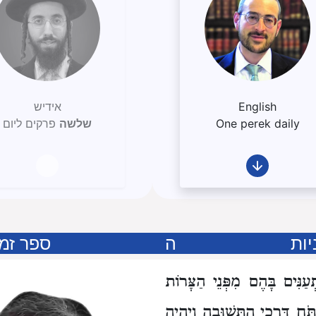
English
אידיש
One perek daily
שלשה
פרקים ליום
יות
ה
ספר זמ
ַנִּים בָּהֶם מִפְּנֵי הַצָּרוֹת
ּחַ דַּרְכֵי הַתְּשׁוּבָה וְיִהְיֶה