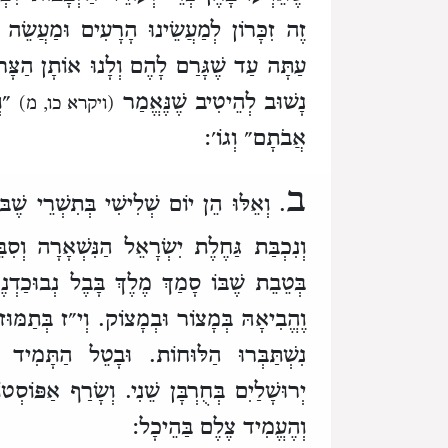
זֶה זִכָּרוֹן לְמַעֲשֵׂינוּ הָרָעִים וּמַעֲשֵׂה א
עַתָּה עַד שֶׁגָּרַם לָהֶם וְלָנוּ אוֹתָן הַצָּר
נָשׁוּב לְהֵיטִיב שֶׁנֶּאֱמַר
״וְה
(ויקרא כו, מ)
אֲבֹתָם״ וְגוֹ׳:
ב
. וְאֵלּוּ הֵן יוֹם שְׁלִישִׁי בְּתִשְׁרֵי שֶׁבּ
וְנִכְבַּת גַּחֶלֶת יִשְׂרָאֵל הַנִּשְׁאָרָה וְסִ
בְּטֵבֵת שֶׁבּוֹ סָמַךְ מֶלֶךְ בָּבֶל נְבוּכַדְנ
וֶהֱבִיאָהּ בְּמָצוֹר וּבְמָצוֹק.
וְי״ז בְּתַמּוּ
נִשְׁתַּבְּרוּ הַלּוּחוֹת.
וּבָטֵל הַתָּמִיד מ
יְרוּשָׁלַיִם בְּחֻרְבָּן שֵׁנִי.
וְשָׂרַף אַפּוֹסְ
וְהֶעֱמִיד צֶלֶם בַּהֵיכָל: