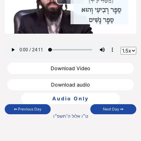
(משלי יג יד)
Play
סֵפֶר רְבִיעִי וְהוּא
Video
סֵפֶר נָשִׁים
הִלְכוֹתָיו חָמֵשׁ, וְזֶה הוּא
סִדּוּרָן:
הִלְכוֹת אִישׁוּת.
הִלְכוֹת גֵּרוּשִׁין.
הִלְכוֹת
יִבּוּם וַחֲלִיצָה.
הִלְכוֹת
נַעֲרָה בְתוּלָה.
הִלְכוֹת
סוֹטָה.
Download Video
הִלְכוֹת אִישׁוּת
Download audio
יֵשׁ בִּכְלָלָן אַרְבַּע מִצְוֹת:
שְׁתֵּי מִצְוֹת עֲשֵׂה,
וּשְׁתֵּי
Audio Only
מִצְוֹת לֹא תַעֲשֶׂה. וְזֶה
הוּא פְּרָטָן:
⇦
Previous Day
Next Day
⇨
ט״ו אלול ה׳תשפ״ו
לִשָּׂא אִשָּׁה
בִּכְתֻבָּה וְקִדּוּשִׁין.
שֶׁלֹּא תִּבָּעֵל אִשָּׁה