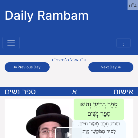
ב"ה
Daily Rambam
⋮
ט״ו אלול ה׳תשפ״ו
⇦
Previous Day
Next Day
⇨
אישות
א
ספר נשים
סֵפֶר רְבִיעִי וְהוּא
סֵפֶר נָשִׁים
תּוֹרַת חָכָם מְקוֹר חַיִּים,
לָסוּר מִמֹּקְשֵׁי מָוֶת