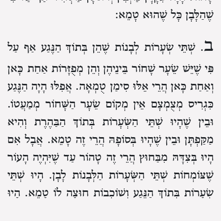
שֶׁהַלָּבָן כָּל שֶׁהוּא טָמֵא:
ב
. שְׁתֵּי שְׂעָרוֹת לְבָנוֹת שֶׁהֵן בְּתוֹךְ הַנֶּגַע אַף עַל
פִּי שֶׁיֵּשׁ שֵׂעָר שָׁחוֹר בֵּינֵיהֶן וְהֵן מְפֻזָּרוֹת אַחַת כָּאן
וְאַחַת כָּאן הֲרֵי אֵלּוּ סִימַן טֻמְאָה. אֲפִלּוּ הָיָה הַנֶּגַע
כִּגְרִיס מְצֻמְצָם אֵין מְקוֹם שֵׂעָר הַשָּׁחוֹר מְמַעֲטוֹ.
וּבֵין שֶׁהָיוּ שְׁתֵּי הַשְּׂעָרוֹת בְּתוֹךְ הַבַּהֶרֶת וְהִיא
מַקַּפְתָּן וּבֵין שֶׁהָיוּ בְּסוֹפָהּ הֲרֵי זֶה טָמֵא. אֲבָל אִם
הָיוּ בְּצִדָּהּ מִבַּחוּץ הֲרֵי זֶה טָהוֹר עַד שֶׁיִּהְיֶה הָעוֹר
שֶׁצּוֹמְחוֹת שְׁתֵּי הַשְּׂעָרוֹת הַלְּבָנוֹת לָבָן. הָיוּ שְׁתֵּי
שְׂעָרוֹת בְּתוֹךְ הַנֶּגַע וְשׁוֹכְבוֹת חוּצָה לוֹ טָמֵא. הָיוּ
חוּצָה לוֹ וְשׁוֹכְבוֹת בְּתוֹכוֹ אֵינָן סִימַן טֻמְאָה: