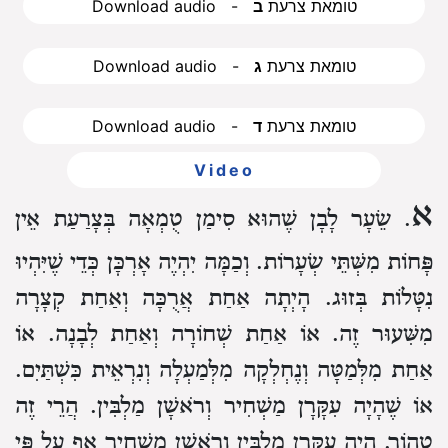
Download audio - טומאת צרעת
ב
Download audio - טומאת צרעת
ג
Download audio - טומאת צרעת
ד
Video
א
. שֵׂעָר לָבָן שֶׁהוּא סִימַן טֻמְאָה בְּצָרַעַת אֵין
פָּחוֹת מִשְּׁתֵּי שְׂעָרוֹת. וְכַמָּה יִהְיֶה אָרְכָּן כְּדֵי שֶׁיִּהְיוּ
נִטָּלוֹת בְּזוּג. הָיְתָה אַחַת אֲרֻכָּה וְאַחַת קְצָרָה
מִשִּׁעוּר זֶה. אוֹ אַחַת שְׁחוֹרָה וְאַחַת לְבָנָה. אוֹ
אַחַת מִלְּמַטָּה וְנֶחְלְקָה מִלְּמַעְלָה וְנִרְאֵית כִּשְׁתַּיִם.
אוֹ שֶׁהָיָה עִקָּרָן מַשְׁחִיר וְרֹאשָׁן מַלְבִּין. הֲרֵי זֶה
טָהוֹר. הָיָה עִקָּרָן מַלְבִּין וְרֹאשָׁן מַשְׁחִיר אַף עַל פִּי