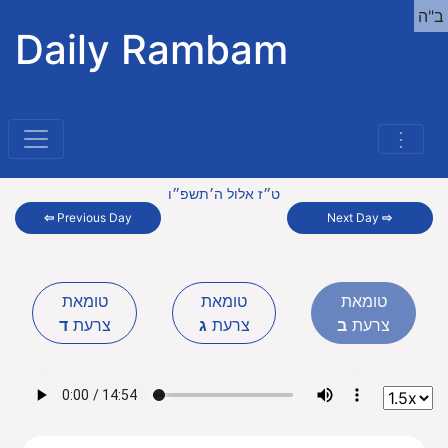
ב"ה
Daily Rambam
⋮
ט״ז אלול ה׳תשפ״ו
⇦
Previous Day
Next Day
⇨
טומאת
טומאת
טומאת
צרעת
ב
צרעת
ג
צרעת
ד