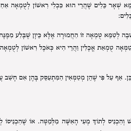
ֵּא שְׁאָר כֵּלִים שֶׁהֲרֵי הוּא כִּכְלִי רִאשׁוֹן לְטֻמְאָה אַחַר 
ֵלִים:
ָה לְטַמֵּא טֻמְאָה זוֹ הַחֲמוּרָה אֶלָּא כֵּיוָן שֶׁבָּלַע מִמֶּנָּה 
ְטַמְּאָה טֻמְאַת אֳכָלִין וַהֲרֵי הִיא כְּאֹכֶל רִאשׁוֹן לְטֻמְאָה
 כֵּן. אַף עַל פִּי שֶׁהֵן מְטַמְּאִין הַמִּתְעַסֵּק בָּהֶן אִם חָשַׁב עֲ
ּשׁ וְהִכְנִיס לְתוֹךְ מְעִי הָאִשָּׁה מִלְּמַטָּה. אוֹ שֶׁהִכְנִיסוֹ לְ