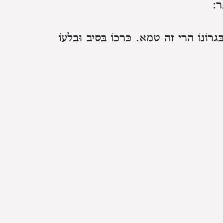
ֶר:
ִּגְרוֹנוֹ הֲרֵי זֶה טָמֵא. כְּרָכוֹ בְּסִיב וּבְלָעוֹ
ִים כְּשֶׁתֵּצֵא לִגְרוֹנוֹ בְּשָׁעָה שֶׁמְּקִיאָהּ.
ׁ בְּבֵית הַבְּלִיעָה כְּזַיִת הֲרֵי זֶה טָמֵא וְאִם
 כְּזַיִת נִטְמָא וְאִם לָאו טָהוֹר: