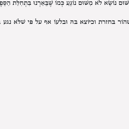
וּם נוֹשֵׂא לֹא מִשּׁוּם נוֹגֵעַ כְּמוֹ שֶׁבֵּאַרְנוּ בִּתְחִלַּת הַסֵּפ
ָהוֹר בַּחֲזֶרֶת וְכַיּוֹצֵא בָּהּ וּבְלָעוֹ אַף עַל פִּי שֶׁלֹּא נָגַע ב
ְלָעָהּ הֱקִיאָהּ קֹדֶם שֶׁתִּתְעַכֵּל הֲרֵי זֶה אֵינוֹ מְטַמֵּא בְּגָד
ַת בְּלִיעָה לֹא בְּשָׁעָה שֶׁמְּקִיאָהּ:
ִקְצָתוֹ בְּבֵית הַבְּלִיעָה וּמִקְצָתוֹ בַּחוּץ לְתוֹךְ פִּיו אִם יֵש
ַיִת אֵינוֹ מִתְטַמֵּא. אֲפִלּוּ נָטַל צִפּוֹר וַאֲכָלָהּ אִם יֵשׁ בָּהּ