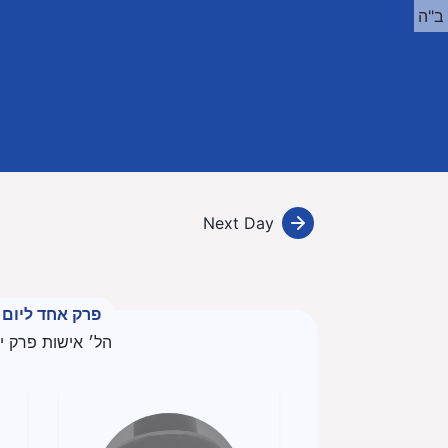
ב"ה
Next Day
פרק אחד ליום
הל׳ אישות פרק י