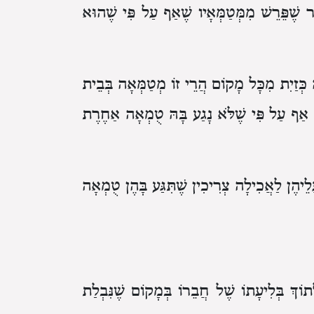
שֶׁפֵּרֵשׁ מִמְּטַמְּאָיו שֶׁאַף עַל פִּי שֶׁהוּא
כְּזַיִת מִכָּל מָקוֹם הֲרֵי זוֹ מְטַמְּאָה בְּבֵית
 אַף עַל פִּי שֶׁלֹּא נָגַע בָּהּ טֻמְאָה אַחֶרֶת
לֵיהֶן לַאֲכִילָה צְרִיכִין שֶׁתִּגַּע בָּהֶן טֻמְאָה
תוֹךְ בְּלִיעָתוֹ שֶׁל חֲבֵרוֹ בְּמָקוֹם שֶׁנִּבְלַת