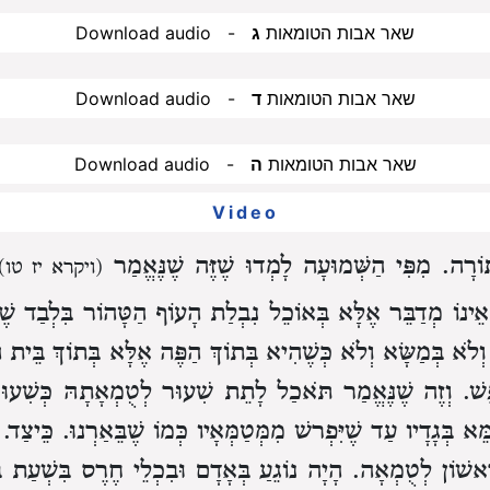
Download audio - שאר אבות הטומאות
ג
Download audio - שאר אבות הטומאות
ד
Download audio - שאר אבות הטומאות
ה
Video
רָה. מִפִּי הַשְּׁמוּעָה לָמְדוּ שֶׁזֶּה שֶׁנֶּאֱמַר
(ויקרא יז טו)
יִם״ אֵינוֹ מְדַבֵּר אֶלָּא בְּאוֹכֵל נִבְלַת הָעוֹף הַטָּהוֹר בִּלְבַד
לֹא בְּמַשָּׂא וְלֹא כְּשֶׁהִיא בְּתוֹךְ הַפֶּה אֶלָּא בְּתוֹךְ בֵּית ה
ֶשׁ. וְזֶה שֶׁנֶּאֱמַר תֹּאכַל לָתֵת שִׁעוּר לְטֻמְאָתָהּ כְּשִׁעוּ
ֵּא בְּגָדָיו עַד שֶׁיִּפְרשׁ מִמְּטַמְּאָיו כְּמוֹ שֶׁבֵּאַרְנוּ. כֵּיצַד. 
ִאשׁוֹן לְטֻמְאָה. הָיָה נוֹגֵעַ בְּאָדָם וּבִכְלֵי חֶרֶס בִּשְׁעַת בְּ