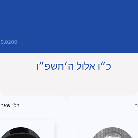
80.0200
כ״ו אלול ה׳תשפ״ו
ב
הל׳ שאר 