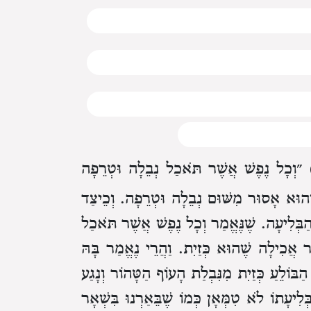
״וְכָל נֶפֶשׁ אֲשֶׁר תֹּאכַל נְבֵלָה וּטְרֵפָה
 שֶׁהוּא אָסוּר מִשּׁוּם נְבֵלָה וּטְרֵפָה. וְכֵיצַד
ַבְּלִיעָה. שֶׁנֶּאֱמַר וְכָל נֶפֶשׁ אֲשֶׁר תֹּאכַל
ר אֲכִילָה שֶׁהוּא כְּזַיִת. וַהֲרֵי נֶאֱמַר בָּהּ
הַבּוֹלֵעַ כְּזַיִת מִנִּבְלַת הָעוֹף הַטָּהוֹר וְנָגַע
לִיעָתוֹ לֹא טִמְּאָן כְּמוֹ שֶׁבֵּאַרְנוּ בִּשְׁאָר