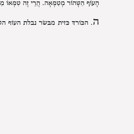
הָעוֹף הַטָּהוֹר מְטַמְּאָה. הֲרֵי זֶה טִמְּאוֹ מִשּׁ
ה
. הַכּוֹרֵךְ כְּזַיִת מִבְּשַׂר נִבְלַת הָעוֹף הַטּ
הֲרֵי זֶה טָהוֹר:
ו
. הַבּוֹלֵעַ נִבְלַת הָעוֹף הַטָּהוֹר וְאַחַר שֶׁבּ
שֶׁאֵינָהּ מְטַמְּאָה בְּבֵית הַנֶּפֶשׁ אֶלָּא בִּשְׁע
ז
. מְעִי שֶׁל נִבְלַת הָעוֹף הַטָּהוֹר שֶׁבְּלָעוֹ מ
לָאו טָהוֹר:
ח
. בָּלַע מִמֶּנָּה אֵיבָר שָׁלֵם שֶׁאֵין בּוֹ כְּז