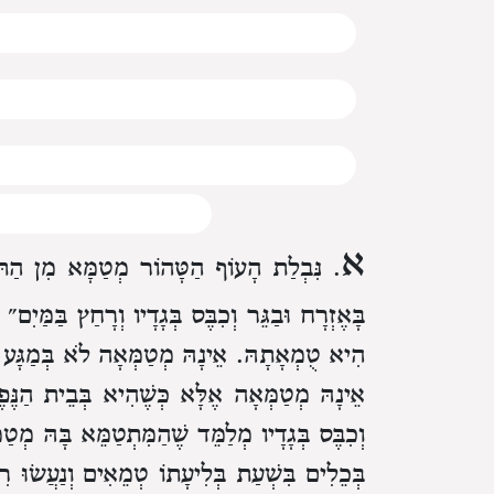
א
. נִּבְלַת הָעוֹף הַטָּהוֹר מְטַמָּא מִן הַתּוֹ
בָּאֶזְרָח וּבַגֵּר וְכִבֶּס בְּגָדָיו וְרָחַץ בַּמַּ
הִיא טֻמְאָתָהּ. אֵינָהּ מְטַמְּאָה לֹא בְּמַגָּע וְ
אֵינָהּ מְטַמְּאָה אֶלָּא כְּשֶׁהִיא בְּבֵית הַנֶּפ
וְכִבֶּס בְּגָדָיו מְלַמֵּד שֶׁהַמִּתְטַמֵּא בָּהּ מְטַמ
בְּכֵלִים בִּשְׁעַת בְּלִיעָתוֹ טְמֵאִים וְנַעֲשׂוּ ר