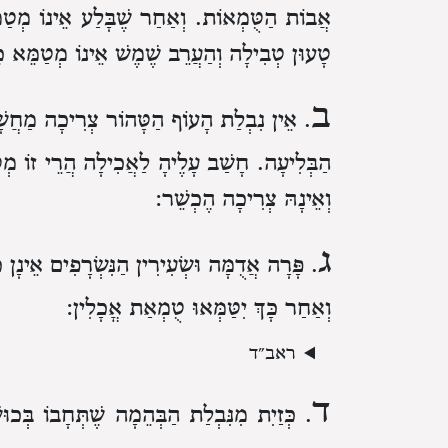
אֲבוֹת הַטֻּמְאוֹת. וְאַחַר שֶׁבָּלַע אֵינוֹ מְטַמ
טָעוּן טְבִילָה וְהַעֲרֵב שֶׁמֶשׁ אֵינוֹ מְטַמֵּא כּ
ב
. אֵין נִבְלַת הָעוֹף הַטָּהוֹר צְרִיכָה מַחֲשָׁב
הַבְּלִיעָה. חָשַׁב עָלֶיהָ לַאֲכִילָה הֲרֵי זוֹ מ
וְאֵינָהּ צְרִיכָה הֶכְשֵׁר:
ג
. פָּרָה אֲדֻמָּה וּשְׂעִירִין הַנִּשְׂרָפִים אֵינָן
וְאַחַר כָּךְ יִטַּמְּאוּ טֻמְאַת אֳכָלִין:
ד
. כְּזַיִת מִנִּבְלַת הַבְּהֵמָה שֶׁתְּחָבוֹ בְּכו