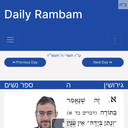
ב"ה
Daily Rambam
⋮
ט״ו תשרי ה׳תשפ״ז
⇦
Previous Day
Next Day
⇨
גירושין
ה
ספר נשים
א
. זֶה שֶׁנֶּאֱמַר
בַּתּוֹרָה
(דברים כד א)
״וְנָתַן בְּיָדָהּ״ אֵין עִנְיַן