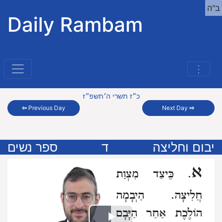
ב"ה
Daily Rambam
⋮
כ״ז תשרי ה׳תשפ״ז
⇦
Previous Day
Next Day
⇨
יבום וחליצה
ד
ספר נשים
א
. כֵּיצַד מִצְוַת
חֲלִיצָה. הַיְבָמָה
הוֹלֶכֶת אַחַר הַיָּבָם