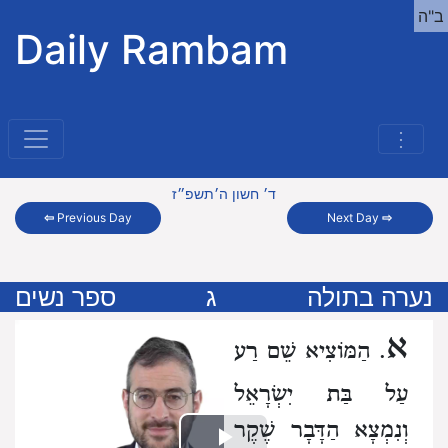
ב"ה
Daily Rambam
⋮
ד׳ חשון ה׳תשפ״ז
⇦
Previous Day
Next Day
⇨
נערה בתולה
ג
ספר נשים
א
. הַמּוֹצִיא שֵׁם רַע
עַל בַּת יִשְׂרָאֵל
וְנִמְצָא הַדָּבָר שֶׁקֶר