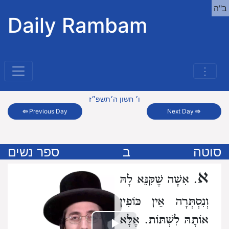
ב"ה
Daily Rambam
⋮
ו׳ חשון ה׳תשפ״ז
⇦
Previous Day
Next Day
⇨
סוטה
ב
ספר נשים
א
. אִשָׁה שֶׁקִּנֵּא לָהּ
וְנִסְתְּרָה אֵין כּוֹפִין
אוֹתָהּ לִשְׁתּוֹת.
אֶלָּא