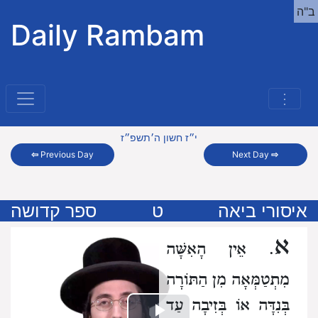
ב"ה
Daily Rambam
⋮
י״ז חשון ה׳תשפ״ז
⇦
Previous Day
Next Day
⇨
איסורי ביאה
ט
ספר קדושה
א
. אֵין הָאִשָּׁה
מִתְטַמְּאָה מִן הַתּוֹרָה
בְּנִדָּה אוֹ בְּזִיבָה
עַד